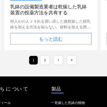
る。装置の価格に従ってあなたのために適した
平板の結合乳鉢を準備できると2つを混合する
装置の出力を選びなさい。現在、市場のセラミ
乳鉢の設備製造業者は乾燥した乳鉢
等だけでなく、乳鉢の質を非常に改善し、構造
ック タイルの接着剤の生産設備の最終価格は
装置の投薬方法を共有する
の効率を改善できる証明した。実用化では、広
別の生産技術のために200000-900000と質の間
範囲の性能を改善するために、いろいろな混和
何人かの人々それを買い戻した後乾燥した粉乳
にある。装置の最終価格は装置および材料の価
は要求される。添加物間に最適の一致の比率が
鉢を加える方法を知らない。材料を加える間違
格および支持装置の選択に従って定められる。
ある。適量の範囲および比率が適切である限
った方法は正常な使用に影響を与えるかもしれ
最も最近の装置の価格を求めるべき歓迎。 ど
り、異なった側面からの乳鉢の性能を改善して
もっと読む
ない。今日、私はそれがあなたに有用であるこ
んな装置からセラミック タイルの接着剤の生
もいい。但し、それらが単独で使用されると
とを正しい原料および私が望むことを言う。
産ラインを成るためにするか。 セラミック タ
き、乳鉢の修正の効果は限られて、時々マイナ
乳鉢の設備製造業者は乾燥した乳鉢装置の投薬
イルの接着剤の生産ラインは乳鉢の混合装置を
スの効果は、単一混合のセルロースのような、
方法を共有する 供給装置を始めなさい。メ
水平にする最近の10年にセラミック タイルの
乳鉢の結合を薄片分離のある程度を、同時に減
1
2
ーターで計る区分の大箱が近い価値にすぐに与
接着剤の混合装置および自己を作り出し、取付
らすために高め、が、乳鉢の使用水量は非常に
えられるとき、供給は停止する。与え続けるた
けることの技術と結合される乳鉢を水平にする
高められ、乳鉢は耐圧強度のより大きい減少を
めに良い供給装置で回し次第に区分量に近づき
セラミック タイルの接着剤および自己の生産
もたらすスラリーの内部には貯えられる、;air-
なさい。懸濁液の量を考慮に入れて、良い供給
の私達の会社の経験である。乳鉢を水平にする
entraining代理店が加えられるとき、乳鉢の成
装置はスケジュールに先んじて次第に依託の量
セラミック タイルの接着剤および自己の原料
ち に つい て
層が非常に減らすことができ、使用水量がまた
製品
を定めるために減速し、停止する。同時に、す
そして完成品の特徴に従って乾燥した粉の混合
非常に減らすことができるが乳鉢の耐圧強度は
ぐに近く切断弁可能な崩壊を横取りする。メー
の生産ラインは乳鉢を水平にするセラミック
より多くの気泡が原因で減らしがちである。石
トルはいつでも切られる材料の量を把握する。
フィール
乾燥した乳鉢の植物
タイルの接着剤および自己の生産のために特に
工乳鉢の性能を最大にし、乳鉢の他の特性に害