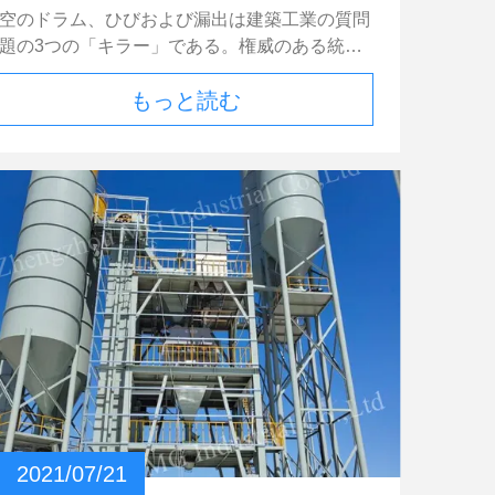
りにくいです。粘度が高すぎると、モルタルが
の話!
ステムおよび塵取り外しシステムを運ぶ。主制
空のドラム、ひびおよび漏出は建築工業の質問
壁に乾きにくくなり、こすったり押したりする
御システムは指定プロセス方式に従って生産の
題の3つの「キラー」である。権威のある統計
ときに、作業者がこすり定規を貼り付けます。
指示を出し、システムは割合に従って収納用の
量に従って、それは上の5つの収容の不平間で
これも組み立てが困難です。 冬になるとモル
箱から自動的に原料を得る。）。混合の正確さ
もっと読む
ランク付けする。従って、住宅購入者は彼らの
タルの粘度が上がるので、それに応じて粘度調
の条件を満たした後、終了する乳鉢は二次混合
権利を守り続け建築者はマンパワー、物的資源
整剤の量を減らす必要があります。 夏の気温
機能の完成品の倉庫に運ばれ、作業能率を非常
およびお金の無限の維持に投資する。これは住
が高いと、モルタルの粘度が下がり、それに応
に改善する自動包装システムを入れる。
宅購入者および建築者を苦しめる未解決問題に
じて混和量が増えます。 一般的に、混和剤の
なった;それは企業の世界的な問題に…それを
投与量は、温度が5度上昇または下降するごと
解決する方法をなったか。 くり抜き、割れる
に約1kg / m3ずつ増減するものとします。 石粉
ことに影響を与える深い理由 現在、建築工業
もモルタルの粘度に大きな影響を与えます。石
の労働資源は補給不足にあり、巧みな技術者の
粉に含まれる不純物が多すぎると、白色度が低
不足はますます顕著になった。きついスケジュ
くなりすぎます。モルタルに使用すると、モル
ール、人手不足、および構造のチームの頻繁な
タルの粘度が低くなり、モルタルのにじみが発
取り替えのような問題は非常に顕著である。多
生します。 石粉の白色度は40度以上に抑える
くの場合、すべての党に構造プロセスで品質管
方が良いです。白色度が低すぎるということ
理管理への十分過ぎるほどの注意がある。さら
は、不純物が多すぎることを意味し、モルタル
に、「管理」のために引き締まるおよび「管
の品質に大きな影響を与えます。 乾燥した硬
理」のための維持考えはプロジェクト管理でよ
2021/07/21
いモルタルの解決策： また、気候や環境の変