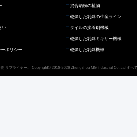
良い供給装置停止の後で、それは1秒の間遅れ
造られる。 セラミック タイルの接着剤の生産
を、石工乳鉢の一貫性避けるために、層になる
ー
混合晒粉の植物
る。それが停止した後、メートルは最初の材料
設備はどの位であるか。どんな装置からセラミ
ことおよび強さは設計の条件および関連した技
のプロセス区分量である安定した価値を表示す
乾燥した乳鉢の生産ライン
ック タイルの接着剤の生産ラインを成るため
術仕様に合うことができる。広範囲の手段を取
る。まもなくして、すぐにメーターで計り、区
にするか セラミック タイルの接着剤の生産ラ
り、セメントおよび環境保護のために水減少の
さい
タイルの接着剤機械
分の大箱に与え、すべての供給までの上記の操
インは物質的な貯蔵システムで構成され、シス
見通しからの合成の混和、粘着性の強化、水保
作を繰り返す第2物質的な開始は完了する。個
乾燥した乳鉢ミキサー機械
テム、重量を量ることおよび区分システム、混
持、厚化、およびair-entraining plasticization開
人的な状況に従って、また手点の罰金の供給を
合システム、完成品の貯蔵システム、包装シス
発し、使用しことは必要である。
シーポリシー
乾燥した乳鉢機械
使用できる。 メーターで計り、区分の大箱の
テム、オペレーティング システム塵取り外し
後で材料で満たされる、サイロの底の斜めの密
システムおよび電気制御を運ぶ。 従来の乾燥
封弁は自動的に開き、メーターで計り、区分の
ライヤー。 Copyright© 2018-2026 Zhengzhou MG Industrial Co.,L
した粉の混合の生産ラインの安定した操作、正
大箱の材料は柔らかい関係およびパイプライン
確な測定および簡単な操作に基づいて、上の区
を通したミキサーに排出される。材料が空けら
分方法は物質的な運搬の打撃を減らし、バッチ
れた後、メートルはゼロに戻り、斜めの密封弁
生産に必要な時間を減らし、出力を改良するた
は自動的に閉まる。次の区分周期を入れなさ
めに採用される。 材料は工程中の密封された
い。材料が時間に空けることができなければ斜
環境で塵を減らすために遂行される。私達の会
めの密封弁は自動的に閉めることができない。
社が作り出す高性能脈拍の塵の除去剤は生産環
次のプログラムを入れることができない。現時
境を非常に改良し、スタッフの物理的な、精神
点で材料を排出するために、空気ノズルは自動
衛生を保障するために装備されている。
的に斜めに下方にジェット機で行く。それが適