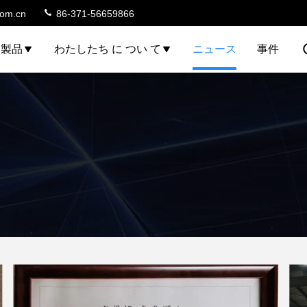
com.cn
86-371-56659866
製品
わたしたち に つい て
ニュース
事件