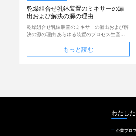
示す。その利点は次の通りある: （1）工業化さ
日、高温および冷淡な天候の構造を避ける。
れた生産は品質管理および保証を促す; （2）層
乾燥組合せ乳鉢装置のミキサーの漏
軽量の塗るギプスが置かれた後よく全面的な強
の構造を水平にする橋舗装のために適した大き
出および解決の源の理由
さを作り出すために、含水量の減少を用いる強
い一度だけの供給は、特に防水構造および他の
さの増加、およびエア引きずられたコンクリー
乾燥組合せ乳鉢装置のミキサーの漏出および解
プロジェクトを層にする; （3）はそこに乾燥装
トの遅い吸水の特徴と調整することができる。
決の源の理由 あらゆる装置のプロセス生産ラ
置および包装装置の費用を救う現地の混合のた
軽量の塗るギプスによいがあり特性を湿気取除
インでは、物質的な漏出は特に乾燥混合された
めの必要性ではない、; （4）建築現場によい環
もっと読む
く。乾燥の後で、それは通気されたコンクリー
乳鉢装置行われるかもしれない。物質的な漏出
境およびより少ない汚染がある; （5）はそこに
トで不均等な含水量によって引き起こされるさ
が行われれば、環境に害を高める。従って、乾
原料の広い選択である。総計はコストを削減す
まざまな不利な点を避ける通気されたコンクリ
燥組合せ乳鉢装置のミキサーの漏出のための理
る乾燥なしで乾燥するまたはぬれる; （6）だけ
ートの乾燥に対するよい湿気取除く効果をもた
由そして解決は次もたらされる。 乾燥組合せ
でなく、資源を救うことができる混合され乳鉢
らす。
乳鉢装置の漏出の理由 最初に、漏出を取扱う
のコストをできるフライ アッシュのような多
ために位置を定めなさいすなわち、バケツ エ
量の産業廃棄物の残余とまた削減。 当然、そ
レベーターの部品で、位置が原料が付いている
れにまた生産および使用で多くの不利な点があ
直接接触にあるので、漏出問題は当然起こる;
る: （1）専門の製造業者によってよく混合され
第二に、生産ラインの包装機械の出口で、乾燥
るので、場所で閉鎖した容器で貯えられる必要
わたした
した粉乳鉢は袋で詰まり、次に包装機械によっ
があり限られた時間に使用されなければならな
て運ばれる。包装機械が荷を積まれる場合また
い従って柔軟に構造の進歩に従って消費を制御
ある程度の漏出がある。一般的に、信頼できる
企業プロ
することは不可能である一度だけの交通機関の