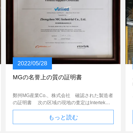
2022/05/28
MGの名誉上の質の証明書
鄭州MG産業Co.、株式会社 確認された製造者
の証明書 次の区域の現地の査定はIntertekに
よって行なわれた。 会社の概観 人的資源 現在
もっと読む
の輸出状態 輸出業容量 生産能力 品質保証 工程
管理 R & D容量 会社の開発/拡張計画 生産の流
れ 証明及び写真 会社及び製品のサンプル