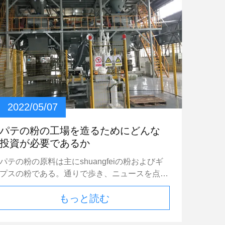
2022/05/07
パテの粉の工場を造るためにどんな
投資が必要であるか
パテの粉の原料は主にshuangfeiの粉およびギ
プスの粉である。通りで歩き、ニュースを点検
するとき、パテの粉のためのどこでも広告があ
もっと読む
る。家を買うか、または飾りたいと思えばどの
投資かそうパテの粉の工場を造るパテの粉なし
で要求する、することができないか。私をあな