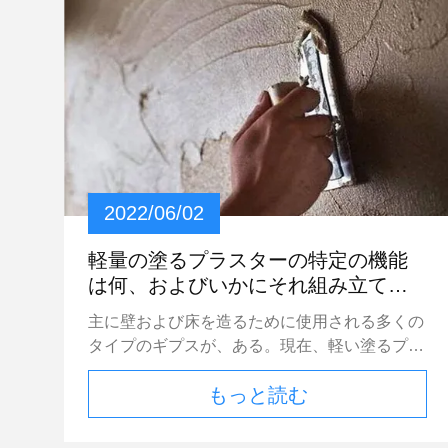
2022/06/02
軽量の塗るプラスターの特定の機能
は何、およびいかにそれ組み立てら
れるであるか。
主に壁および床を造るために使用される多くの
タイプのギプスが、ある。現在、軽い塗るプラ
スターは壁の水平になることの構造のために広
もっと読む
く利用されている。軽量の塗るプラスターの役
割は何およびそれを組み立てる方法をである
か。それを見るために私に続きなさい。 軽い