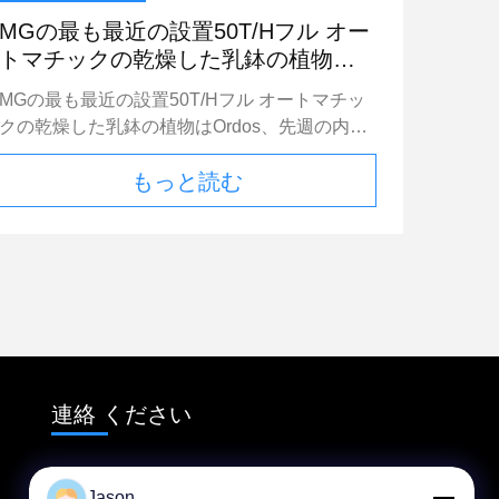
り普及して、個人は「10-1=9」としてプロジェ
化を考慮し、レギュレーターの投与量を適切に
クト管理を扱う。 変わる方法か。 乳鉢の設
MGの最も最近の設置50T/Hフル オー
調整する必要があります。同じ開放時間を達成
備製造業者 技術革新は中心の競争力である!管
トマチックの乾燥した乳鉢の植物は
するために、温度が高いほど、レギュレーター
理は技術的な問題を解決できない! 技術革新は
Ordos、内蒙古に取付けられている
の量が多くなります。 原則として、組積造モ
MGの最も最近の設置50T/Hフル オートマチッ
従来の質の共通の問題を解決する方向である。
30T/H砂のドライヤーに装備する
ルタルの開業時間は、作業員より3〜4時間長
クの乾燥した乳鉢の植物はOrdos、先週の内蒙
建築工業なるために、それで塗る内壁の共通の
く、左官モルタルの開業時間は、作業員より
古に取付けられている30T/H砂のドライヤーに
質問題を解決する塵、労働の減少、工業化され
1〜2時間長くする。地盤モルタルの開業時間
もっと読む
装備する。これはフル オートマチックの乾燥
た構造企業の開発の方向に、および必要性が技
は、現場での実際の施工作業に応じて決定する
した乳鉢の植物をである使用タワーのタイプ構
術的な仕事のタイプへの依存を減らしてまた必
ものとする（開業時間が短いほど、使用要件を
造置いた、多くのスペースに占めないために植
要であるので。近年、ギプスを塗ることに住宅
満たすことを前提としてよい）。
物を確かめる。それ私達が顧客の要求の使用大
のプロジェクトで塗る従来の乳鉢を取り替える
きさのトラックの負荷システムとして設計した
重要で革新的な技術のなった1つがある。 ギ
この植物パック。これは私達の会社の自己開発
プスの香は空白部屋で使用されるか。 1. ギプ
する有効な自動排出システムである。自動重量
スを塗ることにより少ないくり抜き、より少な
を量ることおよび投薬として設計されているシ
い割れ、抜け目がないアルカリ、軽量の、機械
ステムに投薬する添加物。この植物の制御は最
化された操作、高い構造の効率そしてよい表面
連絡 ください
も最近のPLC制御キャビネット システムを使
の装飾の利点がない。 2. 中央平野のさまざま
用することである。フル オートマチックの乾
な不動産のプロジェクトの調査によって、ほと
燥した乳鉢の植物はフル オートおよび高性能
jasonliu@mgcn.com.cn
んどの基準の会社は次第にプラスターを空白の
Jason