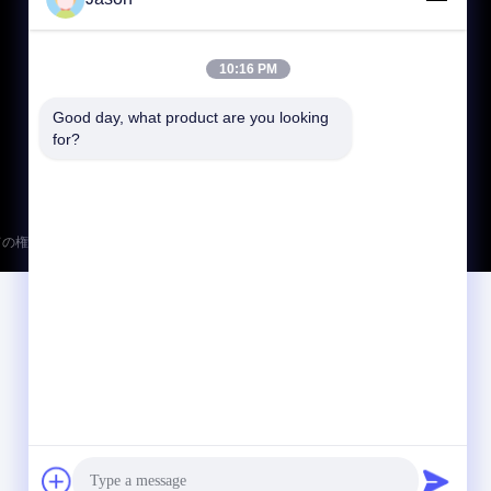
である! 30T/H 3シリンダー回転式砂のドライ
引渡しのプロジェクトの屋内乾燥した家で塗る
86-371-56659866
ヤー私達の50T/Hフル オートマチックの乾燥し
ことを使用し始めた。Sunac、Languang、
た乳鉢の植物で装備するため
No.27 Zizhuの道、ハイテクな地帯、鄭州都市、
Dongyuan、Xincheng、中国の幸運の土地開
10:16 PM
河南省、中国
発、Longfor、Zhongnanおよび国の庭のような
会社は中央平野の標準化された設計の品質を提
Good day, what product are you looking 
for?
言した。Yongwei、Lvdu、ShimaoおよびJinke
のような会社はアルミニウム型のプロジェクト
の採用の鉛を取った。 3. ギプス プラスターの
厚さは8-15mmである。よりよい測定されたア
td すべての権利は保護されています.
ルミニウム型枠または鋼鉄木合成システム壁と
のプロジェクトのために、塗る厚さは大抵約
10mmであり、塗ることは比較的薄い;悪い実際
の測定を用いる木製の型枠のプロジェクトのた
めに、塗る厚さは大抵15mmである。 4番目
に、プロセス標準は次のとおりである:十分に
網を掛け、コンクリートの壁のインターフェイ
ス代理店の層にブラシをかけ、そして石造壁を
最初に荒くしなさい。塗る厚さは10mmより大
きいとき、二度保たれるべきである。 5. 調査