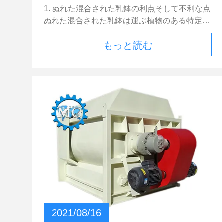
さい、安全装置および回線保護装置はしっかり
入
下ること割れること容易ある;その構造それは
1. ぬれた混合された乳鉢の利点そして不利な点
し、信頼できべきで操作は適用範囲が広い。伝
地面の便利、より少ない灰、作動することは速
ぬれた混合された乳鉢は運ぶ植物のある特定の
達メカニズム、働く装置、ブレーキ、等は正常
い;その強さはすぐに増加する、乾燥すること
割合のセメント、細骨材、ミネラル混和、混
運営を保障するために留められ、信頼できるべ
は容易である構造の進歩のスピードをあげるこ
もっと読む
和、添加物、顔料および水のような原料を混合
きである。 3. 空を動かしパテの粉のミキサー
とができ多量に塗ることおよび堅い工事期間の
でしたり、そして次に建築現場に指定時間の内
を始め混合のドラムまたは混合の刃の回転方向
プロジェクトのために適している;それにまた
に使用されるように要求される、使用のための
を点検し、そして各々の働く装置の操作が操作
屋内温度の調節を助けるよい断熱材がある。
混合装置が付いている輸送車両を通してそれら
の前に正常であるためにブレーキがかかり、確
注意 軽量の塗るプラスターにライト級選手、
を測定し、混合し準備ができた混合された乳
認されることをことをパテの粉のミキサーの電
耐火性、湿気抵抗、容易な処理および簡単な取
鉢。質は安定して、供給の量は同時に大きい。
気機器である良好確認しなさい。 パテの粉装
付けの特徴がある。軽量の塗るプラスターは壁
場所の到着の後で、乳鉢は最初に貯えられ、そ
置の維持の技術は上記の内容である。パテの粉
および床（通気された煉瓦、レンガ壁、コンク
れから建設作業員は基材に手動で乳鉢を置く。
装置の使用の間に、厳しく指示に続かなければ
リートの壁、屋根）の塗ることおよび断熱材の
ぬれた混合された乳鉢は正確な測定および速い
ならない。問題を見つければ、時間のそれらを
ために乾燥した区域で主に使用される。壁の構
生産の速度の特徴がある具体的な混合植物で作
取扱わなければならない。
造の厚さは6-20mmであり、上プラスターの総
り出される。ぬれた混合された乳鉢は一種の乳
厚さは10mmよりより少しである。 余分な乾燥
鉢の混合物であり、使用時間は限られる、従っ
を防ぐためには、ギプスの粉は他の物質と混合
て生産の後である特定の時間以内に使用されな
されるべきではない。夏の構造か乾式壁の構造
ければならない。 ぬれた混合された乳鉢のこ
では、水は構造の前にぬれるべきである。適し
れらの特徴はまた開発で利点および不利な点を
2021/08/16
た構造の温度は5-40の摂氏温度でしたり、雨の