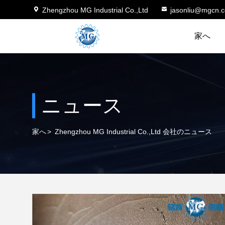
Zhengzhou MG Industrial Co.,Ltd
jasonliu@mgcn.
家へ
ニュース
家へ
>
Zhengzhou MG Industrial Co.,Ltd 会社のニュース