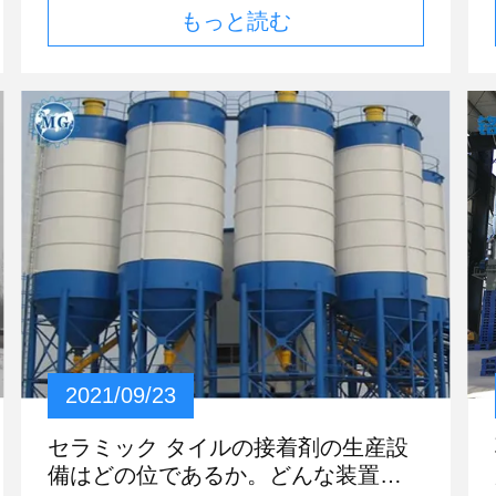
もっと読む
の添加物を加えて第一次修正と呼ばれ、2つ以
上の添加物を加えることは二次修正である。乾
燥した粉乳鉢の質は原料の正しい選択およびさ
まざまな原料の調整によって決まる。化学添加
物がより高いおよび乾燥した乳鉢の性能のより
大きい影響を持つためにので。従って、添加物
を選んだ場合、添加物の量は最優先を与えられ
るべきである。次は化学付加的なセルロースの
か
エーテルの選択方法へ短い導入である。 混合
晒粉乳鉢の付加的なセルロースの選択方法は何
であるか。 セルロースのエーテル、別名レオ
ロジーの修飾語は、新しい乳鉢のrheological特
性を調節するのに使用される混和で、ほとんど
あらゆるタイプの乳鉢で使用される。次の特性
は変化および付加量を選んだ場合考慮されるべ
2021/09/23
きである:（1）異なった温度の水保持;（2）厚
化の効果、粘着性;（3）一貫性と温度間の関
セラミック タイルの接着剤の生産設
係、と電解物の前の一貫性の影響;（4）エーテ
備はどの位であるか。どんな装置か