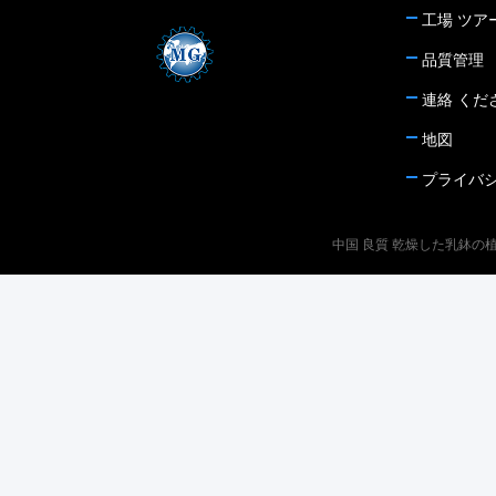
自動メーターで計る包装機械の漏出は非常に深
容積は大きい、; （2）はそこに多量の一度だけ
工場 ツア
刻ではない;最後は混合されるべき倉庫の入口
の交通機関である、従って場所で閉鎖した容器
および乾燥混合された乳鉢装置の入口である。
品質管理
でそれを貯えることは避けられない。やがて、
乾燥組合せ乳鉢装置の漏出解決 漏出が行わ
それに実行可能性の高い条件があり、乳鉢の働
連絡 くだ
れる、今でもパッキング シール、送風シール
き性能の時そして安定性を置く; （3）交通機関
または唇のシールに漏出があり但し前にミキサ
地図
の時は交通状態によって制限される。 2. 乾燥
ーのシャフトの端が変更されないかまたは古い
した混合された乳鉢の利点そして不利な点 乾
プライバ
装置が使用されればオイルをフェルトに浸し、
燥した混合された乳鉢は袋または大きさの建築
次にまた有効である場合もあるシャフトの頭部
現場に運ばれ、使用の場所の指定割合の水か支
の内部に結ぶのに、土方法が使用することがで
中国 良質 乾燥した乳鉢の植物 サプ
持の部品と混合される工場によってある特定の
きる。物質的な漏出を防ぎなさい。 乾燥組合
割合のさまざまな乾燥した原料から成り、正確
せ乳鉢装置の漏出防止 上記のポイントから、
に形成され、そして混合される一種の準備がで
私達ははっきり乾燥混合された乳鉢装置の漏出
きた混合された乳鉢である。従って、ぬれた混
が材料の輸入そして輸出によって主に引き起こ
合された乳鉢と比較されて、それは使用時間お
されることを知ってもいい。これは特に大きい
よび量限られない、従ってそれは準備ができた
技術的な問題でし、避けることができる。特に
混合された乳鉢の開発の一流の方向である。
生産および取付けの過程において、関連した細
乾燥した混合された乳鉢に多くの利点がある:
部は装置および生産ラインが有名であるように
（1）生産の効率は高い。それがサイロの、自
厳しく制御されなければならない。 私はそれ
動的にかき混ぜられた、ポンプでくまれたおよ