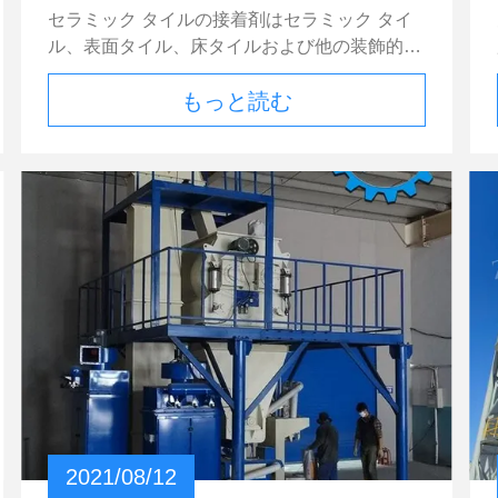
ル化の形態そしてある程度;（5）乳鉢のチキソ
らセラミック タイルの接着剤の生産
セラミック タイルの接着剤はセラミック タイ
トロピーそして位置の能力（これはの改善縦表
ラインを成るためにするか
ル、表面タイル、床タイルおよび他の装飾的な
面で塗られる乳鉢に必要である）;（6）分解の
材料を貼るのに使用される新しい現代装飾材料
分解の率、状態および完全性。乾燥した粉乳鉢
もっと読む
である。それは屋内および屋外の陶磁器の壁お
へセルロースのエーテルを（メチルのセルロー
よび床タイルおよび陶磁器のモザイクの貼るこ
スのエーテルのような）加えることに加えて、
とに適当、またさまざまな建物の内部および外
ポリ酢酸ビニルはまた二次修正、すなわち加え
的な壁、プール、台所および浴室および地階の
る、ことができる。乳鉢の無機つなぎ（セメン
防水層である。適用範囲は非常に広い。セラミ
ト、ギプス）は高い耐圧強度を保障できるが抗
ック タイルの接着剤の生産設備はどの位であ
張およびflexural強さに対する僅かな影響をも
るか。どんな装置からセラミック タイルの接
たらす。ポリ酢酸ビニルはセメントの石造りの
着剤の生産ラインを成るためにするか。あなた
気孔に乳鉢が高い変形の負荷に抗し、耐久性を
にそれを導入しよう。 セラミック タイルの接
改善できるように、伸縮性があるフィルムを確
着剤の生産設備はどの位であるか。どんな装置
立する。練習は乾燥した乳鉢へのメチルのセル
からセラミック タイルの接着剤の生産ライン
ロースのエーテルそしてポリ酢酸ビニルの異な
を成るためにするか セラミック タイルの接着
った量を加えることがエア引きずられたコンク
剤の生産設備はどの位であるか。 セラミック
リート ブロックのために乳鉢、装飾的な塗る
タイルの接着剤の生産設備を買いたいと思えば
乳鉢および石工乳鉢および床を注ぐためにまた
私は最初の考察が装置の価格であることを信じ
2021/08/12
self-leveling乳鉢を塗る薄層の塗りつけられた