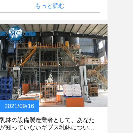
置は主要なユーザーの近くで配置されるべきで
もっと読む
モルタルの使用性能に深刻な影響を与えること
ある。「最も近い主義に従って」。 4. 水、電
を指します。それをどのように解決するのでし
気、労働、等のより遅い投資: 生産ラインは初
ょうか。あなたに知らせるための乾燥粉末モル
期の基礎、中間の段階、または後期の取付けで
タル装置メーカー 機械内の砂を厳密に清掃し
あるかどうか、多くの水、電気、労働および他
ます 砂をシャベルで切るときに石が混ざらな
の費用を要し、また生産ラインの全面的な投資
いように、フォークリフトドライバーの作業意
費用で適度に計算されるべきである。 パテの
識を強化します 異なる材料のバケツ間の距離
粉の工場を造るためにどんな投資が必要である
が近すぎないようにし、砂のバケツの壁に穴が
 フル オートの雑種の生産ラインは高度のヨ
開いていないことを確認して、材料が混ざらな
ーロッパの設計思想を、採用する全体としてタ
いようにします 砂サイロとベルトは厳密に清
ワーのレイアウトを吸収し、管理システムはオ
掃する必要があります 乾燥粉末モルタル装置
ートメーションのマン・マシン ダイアログ機
の製造業者は、損傷後の砂質の変動を避けるた
能そしてある程度を非常に改善する新しいモジ
めに、砂ふるい機のスクリーンを定期的にチェ
ュラー管理技術と植え付けられる。構成によっ
ックすることを提案しています。 粘度は、モ
て、この生産ラインの出力は1年ごとの30,000-
ルタルが使いやすいかどうかを反映するパラメ
2021/09/16
100,000トンに達することができる。 生産ライ
ータでもあります。通常の粘度のモルタルは、
ンは原料の貯蔵システムで主に構成され、区分
構造が滑らかで、壁に落ちにくいです。粘度が
乳鉢の設備製造業者として、あなた
しシステムの重量を量り、システム、混合シス
悪いとモルタルが散らばって見えてしまい、作
が知っていないギプス乳鉢について
テム、ガス段階のバランス システム、包装シ