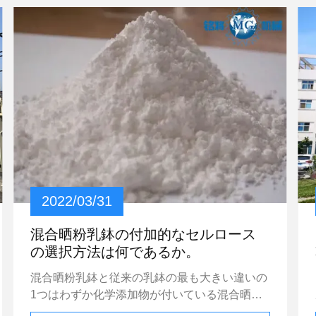
か
資
2022/03/31
混合晒粉乳鉢の付加的なセルロース
の選択方法は何であるか。
混合晒粉乳鉢と従来の乳鉢の最も大きい違いの
1つはわずか化学添加物が付いている混合晒粉
乳鉢の修正である。乳鉢を乾燥するために1つ
す