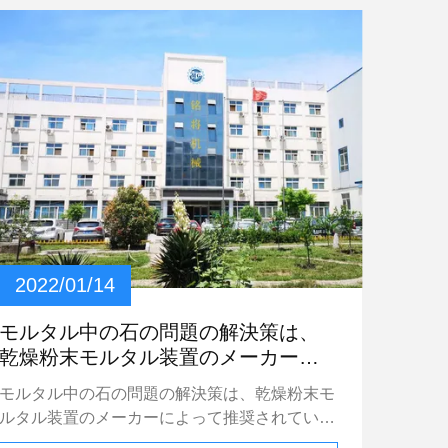
たに次導入することを許可しなさい。 パテの
粉の工場を造るためにどんな投資が必要である
 1. 装置の投資自体: 生産ラインの装置の構成
自体は直接全面的な価格の投資の相違に終って
装置の選択に、影響を与えるために全面的な価
格、出力、完成品の優良さ、構成標準、等にす
べて影響を与える。 2. 交通機関および設置投
: パテの粉の生産設備の交通機関はユーザー
によって一般に耐えられる。生産ライン価格の
投資で集まる、設置場所の抗打ち工事、鉄骨フ
レーム、等の固定費はまた投資に含まれている
べきである長距離の交通機関の費用はより高
2022/01/14
く。 3. 場所の下部組織の投資: 立地選択および
場所のレイアウトはまた投資の部分である。場
モルタル中の石の問題の解決策は、
所はできるだけ適度に整理されるべきである。
乾燥粉末モルタル装置のメーカーに
供給の大箱は物質的なヤードの入って来る方向
よって推奨されています
モルタル中の石の問題の解決策は、乾燥粉末モ
に近いべきである。完成品は容易に運ばれ、袋
ルタル装置のメーカーによって推奨されていま
に入れられるべきである。水および電力供給装
 石の問題は、モルタルに多数の石があり、