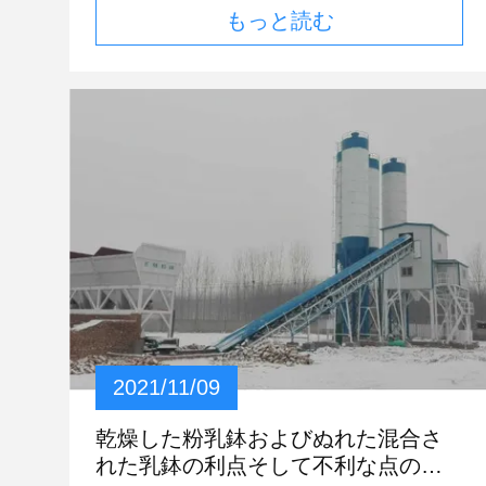
ある。 4. 軽い塗るギプスはかき混ぜることの
もっと読む
テの粉装置の維持の技術を共有することを許可
後の30分の内に使用される必要があり乾燥の後
しなさい。 パテの粉装置の維持の技術 パテの
のギプスは水と混合することができない。 5.
粉装置の維持の技術 1. 季節が変わる時、点検
汚れの厚さは（5-25） mm一度使用することが
され、修理されるパテの粉のミキサーの必要性
できるであり（25-35） mmは2回に分けること
のシステム コンポーネント。 2. パテの粉のミ
ができる。 6. 冬の屋内構造の温度は5度の上に
キサーの部分および部品のクリーニングの留め
あり、夏に、高温および風が強い、従ってドア
具を点検しなさい。 3. 操作の前後に乾燥した
および窓は閉鎖するべきである。 7. 補強棒条
乳鉢装置の部品に油を差しなさい。 4. エンジ
件:壁の高さが≤3.5m時、強い棒を作れば、2つ
ン、クラッチ、伝達、装置の部品を操縦し、ブ
の棒間の間隔は≤1.5mmである;壁の高さは
レーキをかける伝達部品の働く状態を点検しな
>3.5m時、鉄棒を作ることは勧められる2つの
さい。 5. 診断し、装置の性能に影響を与える
棒間の間隔は≤2mであり、棒の幅は30mm-
点検し、そして取り替えおよび調節の仕事を完
50mmである。 8. ギプスのスラリーは湿気およ
了しなさい部品を。 パテの粉装置が始まる前
び雨--にさらされない。 軽量の塗るプラスター
に注意を必要とする問題 1. パテの粉のミキサ
の特定の機能は何、およびいかにそれ組み立て
ーは平らな、固体場所に取付けられているべき
2021/11/09
られるであるか。 特徴 セメントと比較され
である。取付けの後で、ミキサーが安定し、し
て、耐久性はよりよく、環境保護は使用するた
っかりしているかどうか確認しなさい。 2. か
乾燥した粉乳鉢およびぬれた混合さ
めによく、緑無毒である;それに強い結合、容
どうかパテの粉のミキサーの回転よい点検しな
れた乳鉢の利点そして不利な点の導
易ではない小さい収縮が、くり抜くこと、容易