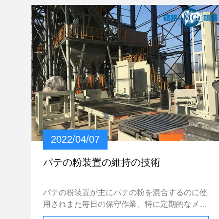
塗るプラスターの役割 軽い塗るプラスターの
構造の間に、壁の表面の水またはインターフェ
イス代理店を振りかけ、次に補強の構造をしな
さい。補強の補強の厚さは一般に1 cmである。
5-6のmmでそれを制御することは適切である。
壁で塗られるギプスが形作られた後平坦の構造
の条件を満たすために、残りの軽い塗るプラス
ターは全体として擦れ、滑らかになる。 軽量
の塗るプラスターの構造方法 正常な構造のス
テップに従って、構造は効果的に壁のくり抜
き、割れることの現象を避けることができる。
1. 基礎表面の塵、土、オイル汚れ、はく離剤お
2022/04/07
よび他の物質をきれいにしなさい。2.ぬれた基
礎表面は、水が付いている基礎表面を、インタ
パテの粉装置の維持の技術
ーフェイス代理店とそれから基礎表面の荒さを
扱うためにぬらし。 3. 別の材料の基礎表面は
パテの粉装置が主にパテの粉を混合するのに使
ガラス繊維の網と置かれる必要があり幅は各基
用されまた毎日の保守作業、特に定期的なメイ
盤ののりしろの150~300mmの間にある必要が
ンテナンスをする必要がある。私をあなたとパ