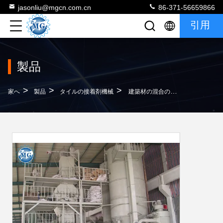
jasonliu@mgcn.com.cn
86-371-56659866
引用
製品
>
>
>
家へ
製品
タイルの接着剤機械
建築材の混合のタイル付着力機械/乾燥した乳鉢の生産ライン