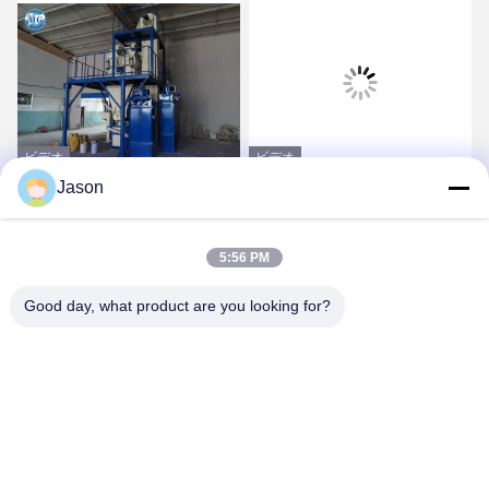
ビデオ
ビデオ
Jason
壁のパテのための半自動
砂のセメントの添加物の
8T/Hタイルの付着力機械
混合のための産業ミキサ
ーのタイルの付着力機械
5:56 PM
最良 の 価格 を 入手 する
最良 の 価格 を 入手 する
Good day, what product are you looking for?
ZHENGZHOU MG INDUSTRIAL CO.,LTD