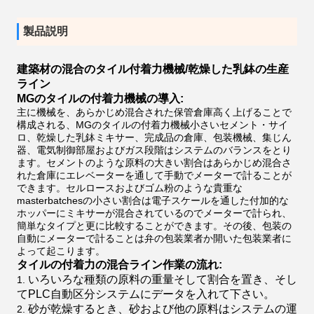
製品説明
建築材の混合のタイル付着力機械/乾燥した乳鉢の生産
ライン
MGのタイルの付着力機械の導入:
主に機械を、あらかじめ混合された保管倉庫高く上げることで
構成される、MGのタイルの付着力機械小さいセメント・サイ
ロ、乾燥した乳鉢ミキサー、完成品の倉庫、包装機械、集じん
器、電気制御部屋およびガス段階はシステムのバランスをとり
ます。セメントのような原料の大きい割合はあらかじめ混合さ
れた倉庫にエレベーターを通して手動でメーターで計ることが
できます。セルロースおよびゴム粉のような貴重な
masterbatchesの小さい割合は電子スケールを通した付加的な
ホッパーにミキサーが混合されているのでメーターで計られ、
簡単なタイプと更に比較することができます。その後、包装の
自動にメーターで計ることは弁の包装業者か開いた包装業者に
よって起こります。
タイルの付着力の混合ライン作業の流れ:
いろいろな種類の原料の重量そして割合を置き、そし
1.
てPLC自動区分システムにデータを入れて下さい。
砂が乾燥するとき、砂および他の原料はシステムの運
2.