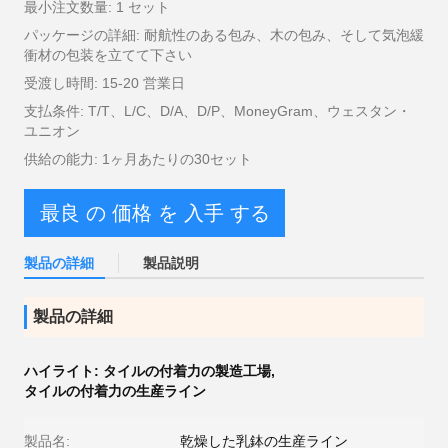
最小注文数量: 1 セット
パッケージの詳細: 耐航性のある包み、木の包み、そして気泡緩
衝材の包装を立てて下さい
受渡し時間: 15-20 営業日
支払条件: T/T、L/C、D/A、D/P、MoneyGram、ウェスタン・
ユニオン
供給の能力: 1ヶ月あたりの30セット
最良 の 価格 を 入手 する
製品の詳細
製品説明
製品の詳細
ハイライト:
タイルの付着力の製造工場
,
タイルの付着力の生産ライン
製品名:
乾燥した乳鉢の生産ライン