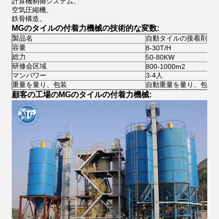
計算機制御システム、
空気圧縮機、
鉄骨構造。
MGのタイルの付着力機械の技術的な変数:
製品名
自動タイルの接着剤機
容量
8-30T/H
総力
50-80KW
研修会区域
800-1000m2
マンパワー
3-4人
重量を量り、包装
自動重量を量り、包装
顧客の工場のMGのタイルの付着力機械: