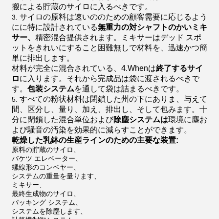
搬による貯蔵のサイロに入るべきです。
サイロの原料は速いののための顧客需要に応じるよう
3.
にに特に設計されている
無重力の対シャフトのかいミキ
サー、
精密混合提供されます。ミキサーはデッド スポ
ットをきれいにすること困難無しで材料を、迅速かつ簡
単に排出します。
材料が完全に混合されている、4.Whenは
終了するサイ
ロ
に入ります。それから完成品は袋に渡されるべきで
す。
包装システム
を通して袋は詰まるべきです。
すべての粉状材料は閉鎖した州の下にありま、与えて
5.
間、区分し、量り、加え、排出し、そして包みます。十
分に閉鎖した混合単位および
除塵システムは
環境に塵お
よび騒音の汚染を効果的に減らすことができます。
乾燥した乳鉢の生産ラインのための主要な装置:
原料の貯蔵のサイロ、
バケツ エレベーター、
螺線形のコンベヤー、
システムの重量を量ります、
ミキサー、
最終生成物のサイロ、
パッキング システム、
システムを除塵します、