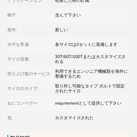
アプリケーション:
乾燥した粉の貯蔵
梯子:
含んで下さい
条件:
新しい
水平な常連:
各サイロは2セットに装備します
30T/60T/100Tまたはカスタマイズさ
サイロ容量:
れる
利用できるエンジニア機械類を海外に
売り上げ後のサービス:
整備するため
取り外し可能なタイプ ボルトで固定
サイロのタイプ:
されたサイロ
ねじコンベヤー:
requriementとして提供して下さい
色:
カスタマイズされた