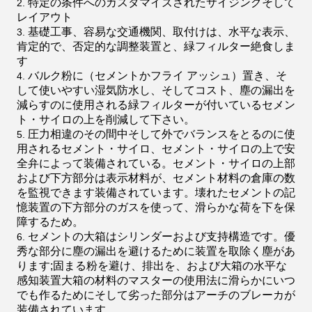
特定の条件へのカスタマイズされたサイジングそして
レイアウト
基礎工事、容易な交通機関、取付けは、水平な表示、
肯定的で、否定的な調整装置と、緑フィルター絶食しま
す
バルク粉に（セメントかフライ アッシュ）置き、そ
して使いやすい湿気防水し、そしてコスト、塵の漏出を
減らすのに使用される緑フィルターが付いているセメン
ト・サイロの上を削減して下さい。
圧力相違のその間中そして外でバランスをとるのに使
用されるセメント・サイロ、セメント・サイロの上で安
全弁によって装備されている。セメント・サイロの上部
および下方部分は表示材料が、セメント材料の倉庫の数
を監視できます装備されています。壊れたセメントの記
憶装置の下方部分のガスを使って、滑らかな荷を下を保
障するため。
セメントの大箱はシリンダーおよび支持構造です。優
秀な部分に塵の漏出を避けるために装置を取除く塵があ
ります;固まる粉を避け、排出を、および大箱の水平な
感知装置大箱の材料のマスターの使用法に滑らかにいつ
でも作るためにそして劣った部分はアーチのブレーカが
装備されています。