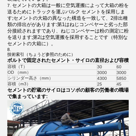
セメントの大箱は一般に空気運搬によって大箱の粉を
送るためにトラックを運ぶバルク セメントを採用しま
す;セメントの大箱の異なった構造を一致して、2排出種
類の排出ががあります:第1はねじコンベヤーと劣った部
分接続されますであり、ねじコンベヤーは粉の測定に粉
を送ります;第2は空気運搬を採用することです（特別な
セメントの大箱に）。
技術索引（ちょうど参照のために）
ボルトで固定されたセメント・サイロの直径および容積
容積（T）
30
60
OD （mm）
3000
3000
シリンダー高さ（mm）
4300
5850
容積（m3）
25
45
セメントの貯蔵のサイロはコソボの顧客の労働者の職場
で集まっています: