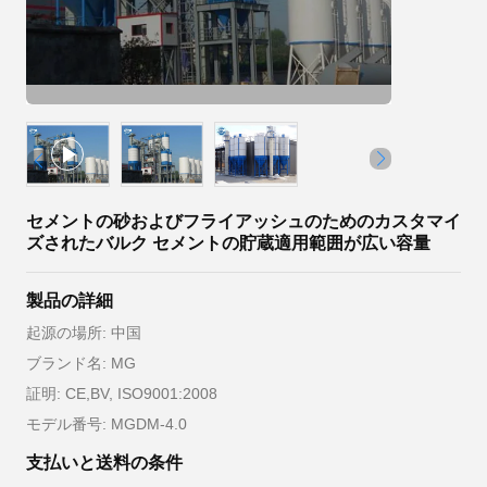
セメントの砂およびフライアッシュのためのカスタマイ
ズされたバルク セメントの貯蔵適用範囲が広い容量
製品の詳細
起源の場所: 中国
ブランド名: MG
証明: CE,BV, ISO9001:2008
モデル番号: MGDM-4.0
支払いと送料の条件