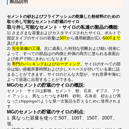
製品説明
セメントの砂およびフライアッシュの乾燥した粉材料のための
取り外し可能なセメントの貯蔵のサイロ
取り外し可能なセメント・サイロの私達の製品の機能:
1)
さまざまな容量およびカスタマイズされたサイロ。ボルト
で
固定
タイプのサイロの容量は
30T
から適用範囲が広い
500Tまで
及びます。
2)
完全装備の工場
。次に成長した特別な切断および鋭い技術に
よって、すべての部品はの内側と外側の両方に塗られる表面お
よび井戸で特にきれいになります。
3)
専門のパッキングおよびローディング
。サイロのすべての部
分は短い搭載所要時間および少しスペースが付いている束に詰
まることができます。サイロのどんな大型が、それ世界中海tに
よって容器に出荷することができる。
MGのセメントの貯蔵のサイロの概説:
セメント・サイロは穀物、セメント、粉、石灰、ギプス、フラ
イ アッシュ、異なったつなぎ材料、砂利、石灰岩、砂および異
なったchippingsのような第一次製品を貯えるために使用されま
す。
MGのセメントの貯蔵のサイロの利点:
異なった容量を使って:50T、100T、150T、200T、
等。