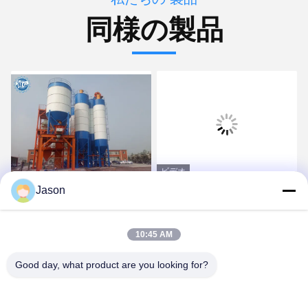
同様の製品
ビデオ
Jason
乾燥した粉材料のために
乾燥した乳鉢の生産ライ
防止取り外し可能なセメ
ンのための取り外し可能
ントの貯蔵のサイロの湿
な砂のセメントの貯蔵の
10:45 AM
気
サイロ
最良 の 価格 を 入手 する
最良 の 価格 を 入手 する
Good day, what product are you looking for?