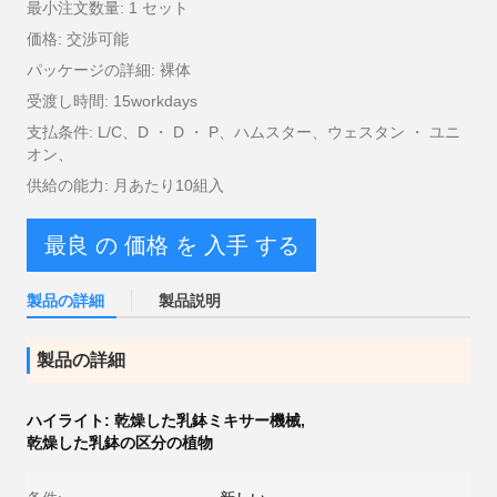
最小注文数量: 1 セット
価格: 交渉可能
パッケージの詳細: 裸体
受渡し時間: 15workdays
支払条件: L/C、D ・ D ・ P、ハムスター、ウェスタン ・ ユニ
オン、
供給の能力: 月あたり10組入
最良 の 価格 を 入手 する
製品の詳細
製品説明
製品の詳細
ハイライト:
乾燥した乳鉢ミキサー機械
,
乾燥した乳鉢の区分の植物