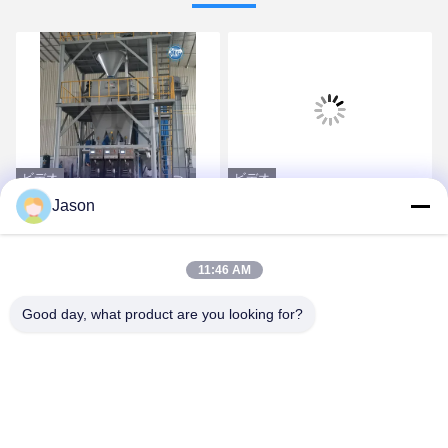
ビデオ
ビデオ
Jason
高効率のPLC制御 ドライ
時間のフル オートマチッ
ミックス 粉末 モルター ミ
クの混合晒粉の植物ごと
ックス プラント 壁 プラテ
の良質の大容量30T
11:46 AM
ィサンド セメント 石膏ミ
最良 の 価格 を 入手 する
最良 の 価格 を 入手 する
キサー 陶器のタイル 接着
Good day, what product are you looking for?
剤 粘着剤 製造 機械