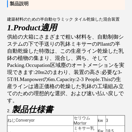
製品説明
建築材料のための半自動セラミック タイル乾燥した混合装置
1.Product適用
供給の大箱にさまざまで粗い材料を、自動制御シ
ステムの下で手送りの乳鉢ミキサーのPllantの半
自動乾燥した特徴は、この生産ライン乾燥した乳
鉢の植物の集まり、混合し、満ち、そして
Packing.Occupation区域塵のオートメーションを実
現できます:20m2のまわり、装置の高さ:必要な3-
5T/H.Manpowerの6m.Capacity:2-3 People.Thisの生
産ラインは適正価格の乾燥した乳鉢の工場組み立
てのための理想的な選択、および速い払い戻しで
す。
製品仕様書
2.
セリウム
ねじConveryor
kw
3
Mortor
ミキサー乳
Kw
18.5