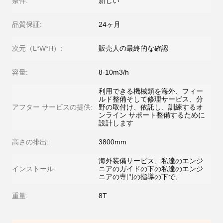
条件:
新しい
品質保証:
24ヶ月
次元（L*W*H）:
販売人の最終的な確認
容量:
8-10m3/h
利用できる機械類を海外、フィー
ルド整備そして修理サービス、分
アフター サービスの提供:
野の取付け、依託し、訓練するオ
ンライン サポート整備するために
設計します
高さの排出:
3800mm
海外装備サービス、私達のエンジ
インストール:
ニアのガイドの下の私達のエンジ
ニアの専門の指導の下で、
重量:
8T