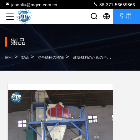
jasonliu@mgcn.com.cn
86-371-56659866
引用
製品
>
>
>
家へ
製品
混合晒粉の植物
建築材料のための半自動セラミック タイル乾燥した混合装置