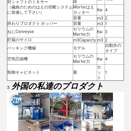
鉢
対シャフトのミキサー
（繊維のためのはえの切断システム
Mortorはえ
Kw
4
に装備して下さい）
カッター
容量
m3
2
終わりプロダクト ホッパー
容量
m3
1
セリウムの
ねじConveyoe
Kw
3
Mortor力
貯蔵のサイロ
m3Capacity
m3
2
自動弁の
パッキング機械
モデル
タイプ
セリウムの
空気圧縮機
Kw
4
Mortor力
セ
制御キャビネット
量
ッ
1
ト
外国の私達のプロダクト
3.