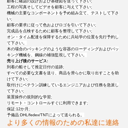
顧客に確認の設計および基礎図を送って下さい;
工程の写真そしてビデオを顧客に与えて下さい;
機械の主要なコンポーネントを予め組み立て、テストして下さ
い;
顧客の要求に従って色およびロゴを引いて下さい;
完成品を点検するために顧客を整理して下さい;
オン・タイム配達を保障するために兵站学の位置を先行予約し
て下さい。
木の場合のパッキングのような容器のローディングおよびパッ
キング機械を、鋼線の補強監視して下さい。
売り上げ後のサービス:
到着の船そして推定日付の追跡;
すべての必要な文書を送り、商品を滑らかに取り出すことを助
けて下さい;
取付けにベテラン訓練しているエンジニアおよび任務を急派し
て下さい;
装置操作の規則的な学習;
リモート・コントロールすぐに利用できます;
保証:12か月;
予備品:DHL/fedex/TNTによって送られる。
より多くの情報のための私達に連絡