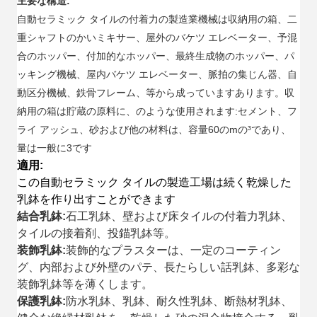
主要な構造:
自動セラミック タイルの付着力の製造業機械は収納用の箱、二
重シャフトのかいミキサー、屋外のバケツ エレベーター、予混
合のホッパー、付加的なホッパー、最終生成物のホッパー、パ
ッキング機械、屋内バケツ エレベーター、脈拍の集じん器、自
動区分機械、鉄骨フレーム、等から成っていますあります。収
納用の箱は貯蔵の原料に、のような使用されます:セメント、フ
ライ アッシュ、砂および他の材料は、容量60のmの³であり、
量は一般に3です
適用:
この自動セラミック タイルの製造工場は続く乾燥した
乳鉢を作り出すことができます
結合乳鉢:
石工乳鉢、壁および床タイルの付着力乳鉢、
タイルの接着剤、投錨乳鉢等。
装飾乳鉢:
装飾的なプラスターは、一定のコーティン
グ、内部および外壁のパテ、長たらしい話乳鉢、多彩な
装飾乳鉢等を薄くします。
保護乳鉢:
防水乳鉢、乳鉢、耐久性乳鉢、断熱材乳鉢、