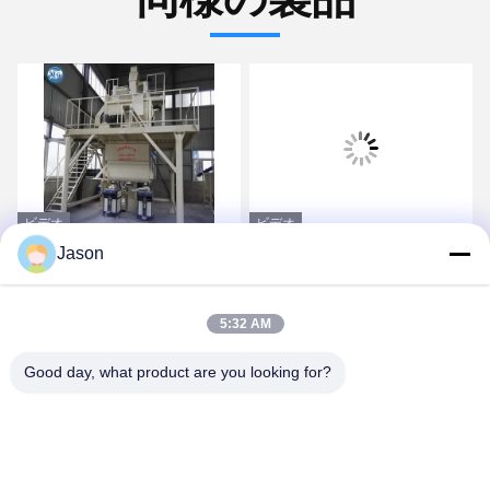
ビデオ
ビデオ
Jason
自動満ちるシステム タイ
強制対シャフトのミキサ
ルの付着力の生産ライン
ー85dBと自動PLC制御セ
380V/50Hz 300m2
ラミック タイルの付着力
5:32 AM
乳鉢
最良 の 価格 を 入手 する
最良 の 価格 を 入手 する
Good day, what product are you looking for?