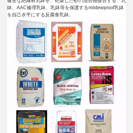
健全な絶縁材乳鉢を、乾燥した砂の混合物接合する、乳
鉢、AAC修理乳鉢、乳鉢等を保護するmildewproof乳鉢
を自己水平にする反腐食乳鉢。