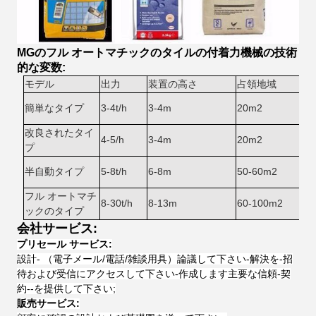
MGのフル オートマチックのタイルの付着力機械の技術
的な変数:
モデル
出力
装置の高さ
占領地域
簡単なタイプ
3-4t/h
3-4m
20m2
改良されたタイ
4-5/h
3-4m
20m2
プ
半自動タイプ
5-8t/h
6-8m
50-60m2
フル オートマチ
8-30t/h
8-13m
60-100m2
ックのタイプ
会社サービス:
プリセール サービス:
設計- （電子メール/電話/雑談用具）論議して下さい-解決を-招
待および受信にアクセスして下さい-作成します主要な信頼-契
約--を提供して下さい;
販売サービス: