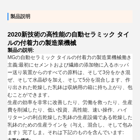
製品説明
2020新技術の高性能の自動セラミック タイ
ルの付着力の製造業機械
製品の説明:
MGの自動セラミック タイルの付着力の製造業機械働き
主義:最初にセメントおよび繊維の添加物に入るホッパ
ー送り装置からのすべての原料は、そして3分をかき混
ぜ、そして水晶砂を加え、そして5分を混合します、作
り出された乾燥した乳鉢は収納用の箱に持ち上がり、包
むことができます。
生産の効率を非常に改善したり、労働を救ったり、生産
費を削減したり、低い投資、高性能、速い操作、ハイ
リターンの利点乾燥した乳鉢の生産設備である乾燥した
乳鉢のための生産ラインを（与え、混合し、そして包み
ます）完了しま。それは下記のものを含んでいます: