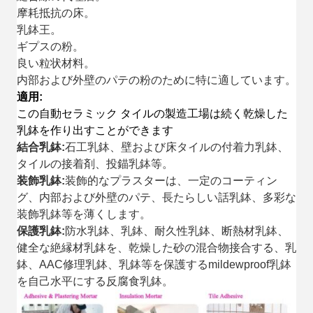
摩耗抵抗の床。
乳鉢王。
ギプスの粉。
良い粒状材料。
内部および外壁のパテの粉のために特に適しています。
適用:
この自動セラミック タイルの製造工場は続く乾燥した
乳鉢を作り出すことができます
結合乳鉢:
石工乳鉢、壁および床タイルの付着力乳鉢、
タイルの接着剤、投錨乳鉢等。
装飾乳鉢:
装飾的なプラスターは、一定のコーティン
グ、内部および外壁のパテ、長たらしい話乳鉢、多彩な
装飾乳鉢等を薄くします。
保護乳鉢:
防水乳鉢、乳鉢、耐久性乳鉢、断熱材乳鉢、
健全な絶縁材乳鉢を、乾燥した砂の混合物接合する、乳
鉢、AAC修理乳鉢、乳鉢等を保護するmildewproof乳鉢
を自己水平にする反腐食乳鉢。