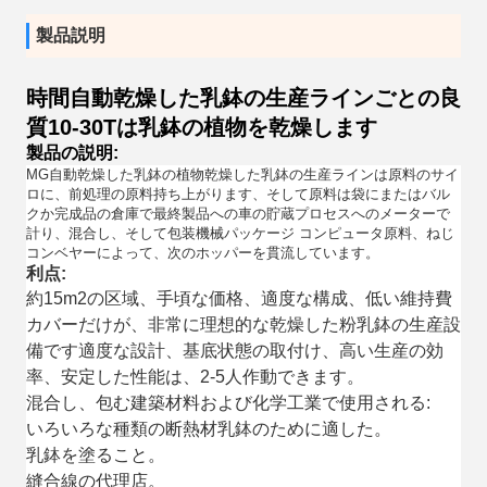
製品説明
時間自動乾燥した乳鉢の生産ラインごとの良
質10-30Tは乳鉢の植物を乾燥します
製品の説明:
MG自動乾燥した乳鉢の植物乾燥した乳鉢の生産ラインは原料のサイ
ロに、前処理の原料持ち上がります、そして原料は袋にまたはバル
クか完成品の倉庫で最終製品への車の貯蔵プロセスへのメーターで
計り、混合し、そして包装機械パッケージ コンピュータ原料、ねじ
コンベヤーによって、次のホッパーを貫流しています。
利点:
約15m2の区域、手頃な価格、適度な構成、低い維持費
カバーだけが、非常に理想的な乾燥した粉乳鉢の生産設
備です適度な設計、基底状態の取付け、高い生産の効
率、安定した性能は、2-5人作動できます。
混合し、包む建築材料および化学工業で使用される:
いろいろな種類の断熱材乳鉢のために適した。
乳鉢を塗ること。
縫合線の代理店。