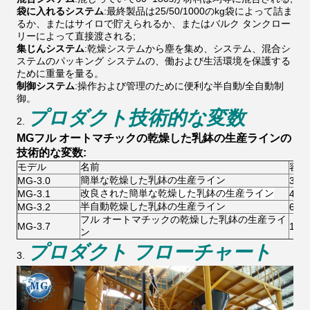
袋に入れるシステム
:最終製品は25/50/1000のkg袋によって詰ま
るか、またはサイロで貯えられるか、またはバルク タンクロー
リーによって直接渡される;
集じんシステム
:乾燥システムから塵を集め、システム、混合シ
ステムのパッキング システムの、働および生活環境を保護する
ために重量を量る。
制御システム
:操作および管理のために便利な半自動/全自動制
御。
プロダクト技術的な変数
2.
MGフル オートマチックの乾燥した乳鉢の生産ラインの
技術的な変数:
モデル
名前
容量
簡単な乾燥した乳鉢の生産ライン
MG-3.0
3T/
改良された簡単な乾燥した乳鉢の生産ライン
MG-3.1
4-5T
半自動乾燥した乳鉢の生産ライン
MG-3.2
6-8T
フル オートマチックの乾燥した乳鉢の生産ライ
MG-3.7
10-1
ン
プロダクト フローチャート
3.