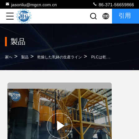
jasonliu@mgcn.com.cn
86-371-56659866
引用
製品
>
>
>
家へ
製品
乾燥した乳鉢の生産ライン
PLCは乾燥した乳鉢の生産ライン パテの粉の生産ライン セリウムを制御します