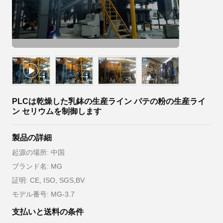
PLCは乾燥した乳鉢の生産ライン パテの粉の生産ライ
ン セリウムを制御します
製品の詳細
起源の場所: 中国
ブランド名: MG
証明: CE, ISO, SGS,BV
モデル番号: MG-3.7
支払いと送料の条件