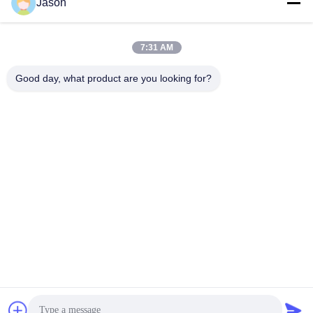
Jason
ロボット/パレットで運搬
低投資 乾燥粉末モルタル
するシステムが付いてい
生産ライン 壁パット スキ
るフル オートマチックの
ムコート 砂シメントミキ
7:31 AM
乾燥した乳鉢の生産ライ
サー セラミックタイル 接
最良 の 価格 を 入手 する
最良 の 価格 を 入手 する
ン
着剤生産ライン
Good day, what product are you looking for?
ZHENGZHOU MG INDUSTRIAL CO.,LTD
jasonliu@mgcn.com.cn
86-371-56659866
No.27 Zizhuの道、ハイテクな地帯、鄭州都市、河南省、中国
中国 良質 乾燥した乳鉢の植物 サプライヤー。 Copyright© 2018-2026