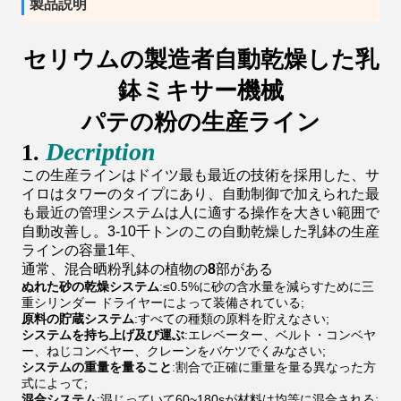
製品説明
セリウムの製造者自動乾燥した乳
鉢ミキサー機械
パテの粉の生産ライン
Decription
1.
この生産ラインはドイツ最も最近の技術を採用した、サ
イロはタワーのタイプにあり、自動制御で加えられた最
も最近の管理システムは人に適する操作を大きい範囲で
自動改善し。3-10千トンのこの自動乾燥した乳鉢の生産
ラインの容量1年、
通常、混合晒粉乳鉢の植物の
8
部がある
ぬれた砂の乾燥システム
:≤0.5%に砂の含水量を減らすために三
重シリンダー ドライヤーによって装備されている;
原料の貯蔵システム
:すべての種類の原料を貯えなさい;
システムを持ち上げ及び運ぶ
:エレベーター、ベルト・コンベヤ
ー、ねじコンベヤー、クレーンをバケツでくみなさい;
システムの重量を量ること
:割合で正確に重量を量る異なった方
式によって;
混合システム
:混じっていて60~180sが材料は均等に混合される;