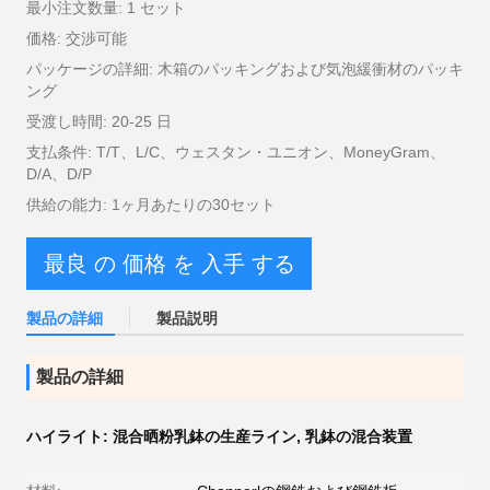
最小注文数量: 1 セット
価格: 交渉可能
パッケージの詳細: 木箱のパッキングおよび気泡緩衝材のパッキ
ング
受渡し時間: 20-25 日
支払条件: T/T、L/C、ウェスタン・ユニオン、MoneyGram、
D/A、D/P
供給の能力: 1ヶ月あたりの30セット
最良 の 価格 を 入手 する
製品の詳細
製品説明
製品の詳細
ハイライト:
混合晒粉乳鉢の生産ライン
,
乳鉢の混合装置