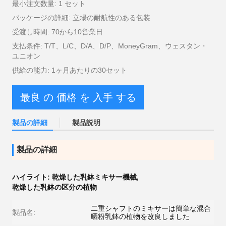
最小注文数量: 1 セット
パッケージの詳細: 立場の耐航性のある包装
受渡し時間: 70から10営業日
支払条件: T/T、L/C、D/A、D/P、MoneyGram、ウェスタン・
ユニオン
供給の能力: 1ヶ月あたりの30セット
最良 の 価格 を 入手 する
製品の詳細
製品説明
製品の詳細
ハイライト:
乾燥した乳鉢ミキサー機械
,
乾燥した乳鉢の区分の植物
二重シャフトのミキサーは簡単な混合
製品名:
晒粉乳鉢の植物を改良しました