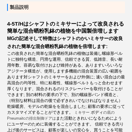
製品説明
4-5T/Hはシャフトのミキサーによって改良される
簡単な混合晒粉乳鉢の植物を中国製倍増します
MGの記述そして特徴はシャフトのかいミキサーの改良
された簡単な混合晒粉乳鉢の植物を倍増します:
この改良された簡単な混合晒粉乳鉢の植物は装備し螺線形ベル
トに独特な構造、円滑な運用、信頼できる質、低雑音、長い耐
用年数、容易な取付けおよび維持がある、ありますいろいろな
アジテータ構造が、使用します多機能の混合装置の広い範囲を
あります対シャフトのミキサーをおよび外側に;
速い混合はの最
高混合の均等性、特に粘着性、螺線形ベルトもっと合わせます
厚くなります、混合されるのりスクレーパーを取付けることが
できます;
別の材料の要求の下で、別の螺線形バンド構造と、
（特別な材料は混合の後で必ずきれいでなければなりません）
乾燥暖房、モデルの乾燥をを混合しました;
顧客の要求に従って
カスタマイズすることができます。
ボディ
ミキサー
の底の
また活動ときれいになるためによう
Pneumaitcの排出制御ドアは
にユーザーのために装備することができます。
信頼できる売り
上げ後のサービスは、顧客が楽しいの安心を、買うことを可能