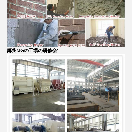
鄭州MGの工場の研修会: