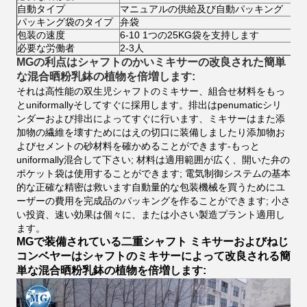
自動タイプ
マニュアルの供給及び自動パッキング
パッキング袋のタイプ
弁袋
包装の速度
6-10 1つの25KG袋を支持します
必要な労働者
2-3人
MGの利点はシャフトのかいミキサーの改良された簡単
な混合晒粉乳鉢の植物を倍増します:
それは高性能の双生児シャフトのミキサー、組合せ材料をもっ
とuniformallyそしてすぐに採用します。排出はpenumaticシリ
ンダーおよび排出によってすぐに行います、ミキサーはまた添
加物の繊維を壊すためにはえの切口に装備しましたり添加物お
よびセメントの砂材料を確かめることができます-もっと
uniformally混合して下さい;
材料は適用範囲が広く、開いた弁の
ポケット袋は使用することができます;
電気制御システムの基本
的な正確な精密は救います自動量的な包装機械を買うためにユ
ーザーの費用を完成品のパッキングを作ることができます;
小さ
い投資、速い効果は個々に、または小さい製造プラント適用し
ます。
MGで装備されている二重シャフト ミキサーおよびねじ
コンベヤーはシャフトのミキサーによって改良される簡
単な混合晒粉乳鉢の植物を倍増します: