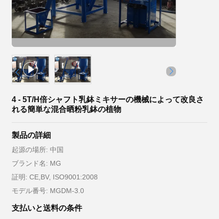
4 - 5T/H倍シャフト乳鉢ミキサーの機械によって改良さ
れる簡単な混合晒粉乳鉢の植物
製品の詳細
起源の場所: 中国
ブランド名: MG
証明: CE,BV, ISO9001:2008
モデル番号: MGDM-3.0
支払いと送料の条件