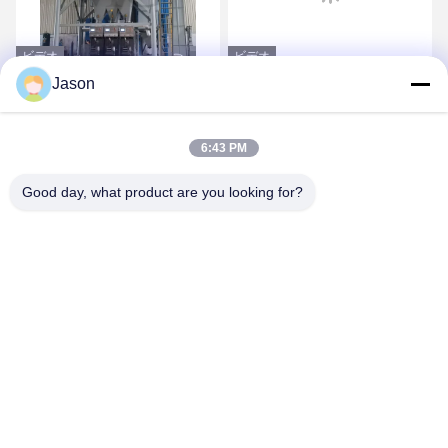
ビデオ
ビデオ
Jason
高効率のPLC制御 ドライ
時間のフル オートマチッ
ミックス 粉末 モルター ミ
クの混合晒粉の植物ごと
ックス プラント 壁 プラテ
の良質の大容量30T
6:43 PM
ィサンド セメント 石膏ミ
最良 の 価格 を 入手 する
最良 の 価格 を 入手 する
キサー 陶器のタイル 接着
Good day, what product are you looking for?
剤 粘着剤 製造 機械
ZHENGZHOU MG INDUSTRIAL CO.,LTD
jasonliu@mgcn.com.cn
86-371-56659866