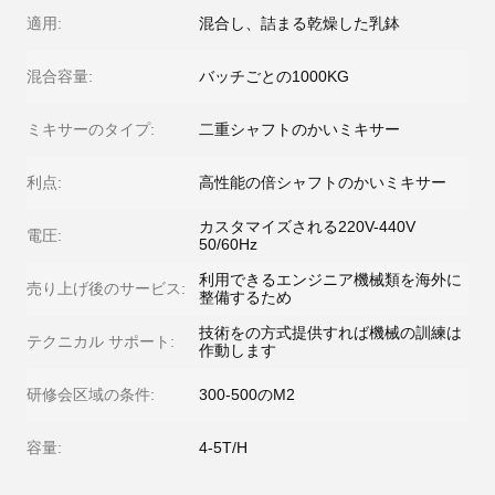
適用:
混合し、詰まる乾燥した乳鉢
混合容量:
バッチごとの1000KG
ミキサーのタイプ:
二重シャフトのかいミキサー
利点:
高性能の倍シャフトのかいミキサー
カスタマイズされる220V-440V
電圧:
50/60Hz
利用できるエンジニア機械類を海外に
売り上げ後のサービス:
整備するため
技術をの方式提供すれば機械の訓練は
テクニカル サポート:
作動します
研修会区域の条件:
300-500のM2
容量:
4-5T/H