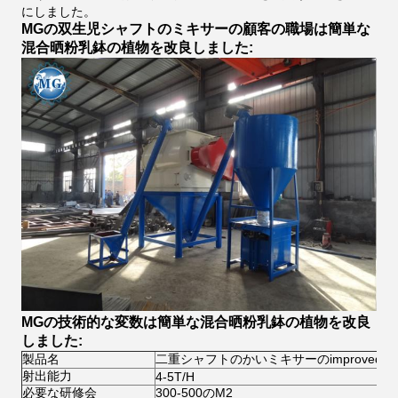
にしました。
MGの双生児シャフトのミキサーの顧客の職場は簡単な
混合晒粉乳鉢の植物を改良しました:
MGの技術的な変数は簡単な混合晒粉乳鉢の植物を改良
しました:
製品名
二重シャフトのかいミキサーのimproved
射出能力
4-5T/H
必要な研修会
300-500のM2