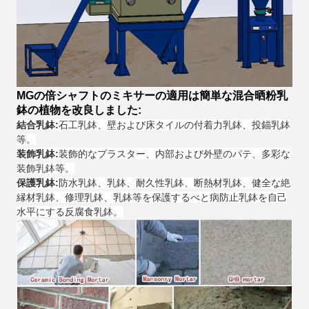
MGの倍シャフトのミキサーの適用は簡単な混合晒粉乳
鉢の植物を改良しました:
結合乳鉢:
石工乳鉢、壁および床タイルの付着力乳鉢、投錨乳鉢
等。
装飾乳鉢:
装飾的なプラスター、内部および外壁のパテ、多彩な
装飾乳鉢等。
保護乳鉢:
防水乳鉢、乳鉢、耐久性乳鉢、断熱材乳鉢、健全な絶
縁材乳鉢、修理乳鉢、乳鉢等を保護するべと病防止乳鉢を自己
水平にする反腐食乳鉢。