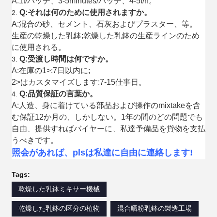
A:1t/バッチ、3-5minutes/バッチ、4-5t/h。
Q:それは何のために使用されますか。
2.
A:混合の砂、セメント、石灰およびプラスター、等。
生産の乾燥した乳鉢;乾燥した乳鉢の生産ラインのため
に使用される。
Q:受渡し時間は何ですか。
3.
A:在庫の1>:7日以内に;
2>はカスタマイズします:7-15仕事日。
Q:品質保証の言葉か。
4.
A:人造、身に着けている部品および操作のmixtakeを含
む保証12か月の、しかしない。1年の間のどの問題でも
自由、提供すればバイヤーに、私達予備品を貨物を支払
うべきです。
照会があれば、plsは私達に自由に連絡します!
Tags:
乾燥した乳鉢ミキサー機械
乾燥した乳鉢の区分の植物
混合晒粉乳鉢の製造工場