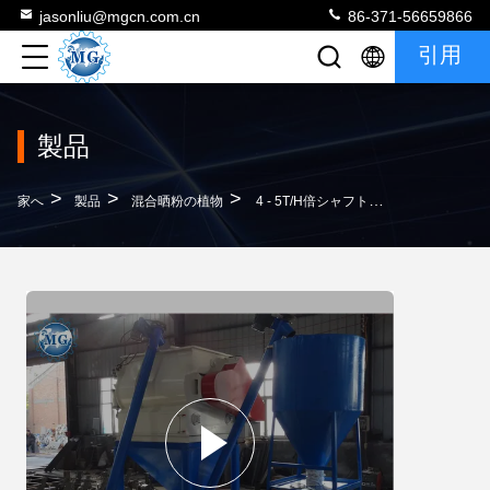
jasonliu@mgcn.com.cn
86-371-56659866
引用
製品
>
>
>
家へ
製品
混合晒粉の植物
4 - 5T/H倍シャフト乳鉢ミキサーの機械によって改良される簡単な混合晒粉乳鉢の植物