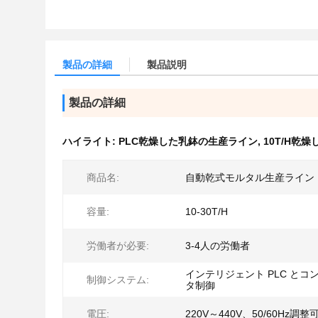
製品の詳細
製品説明
製品の詳細
ハイライト:
PLC乾燥した乳鉢の生産ライン
,
10T/H乾
商品名:
自動乾式モルタル生産ライン
容量:
10-30T/H
労働者が必要:
3-4人の労働者
インテリジェント PLC とコ
制御システム:
タ制御
電圧:
220V～440V、50/60Hz調整