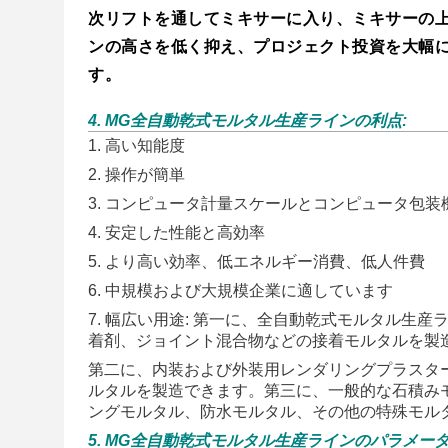
次リフトを通してミキサーに入り、ミキサーの
ンの高さを低く抑え、プロジェクト投資を大幅
す。
4. MG全自動乾式モルタル生産ラインの利点:
1. 高い知能度
2. 操作が簡単
3. コンピュータ計量スケールとコンピュータ包
4. 安定した性能と高効率
5. より高い効率、低エネルギー消費、低人件費
6. 中規模および大規模企業に適しています
7. 幅広い用途: 第一に、全自動乾式モルタル
着剤、ジョイント混合物などの接着モルタルを製
第二に、内装および外装用レンダリングプラスタ
ルタルを製造できます。第三に、一般的な石積み
ングモルタル、防水モルタル、その他の特殊モル
5. MG全自動乾式モルタル生産ラインのパラメー