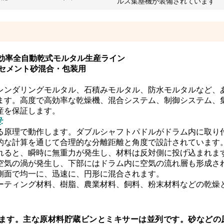
ルス集塵機が装備されています
効率
全自動乾式モルタル生産ライン
セメント砂混合・包装用
レンダリングモルタル、石積みモルタル、防水モルタルなど、
ます。高度で高効率な乾燥機、混合システム、制御システム、
産を保証します。
:
る原理で動作します。ダブルシャフトパドルがドラム内に取り
的な計算を通じて合理的な分離距離と角度で設計されています
れると、瞬時に無重力が発生し、材料は反対側に投げ込まれま
空気の渦が発生し、下部にはドラム内に空気の流れ層も形成さ
側面で均一に、迅速に、円形に混合されます。
ーティング材料、樹脂、農業材料、飼料、粉末材料などの乾燥
化します。主な原材料貯蔵ビンとミキサーは並列です。砂などの