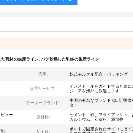
燥した乳鉢の生産ライン
,
パテ乾燥した乳鉢の生産ライン
応用:
乾式モルタル配合・パッキング
インストールをガイドするために
設置サービス:
ジニアを海外に派遣します
中国の有名なブランド CE 証明書
モーターブランド:
ター
ンピュー
セメント、砂、フライアッシュ、
原材料:
カルシウム、石灰粉、添加物
ボルトで固定されたサイロにはイ
可能
サイロ: