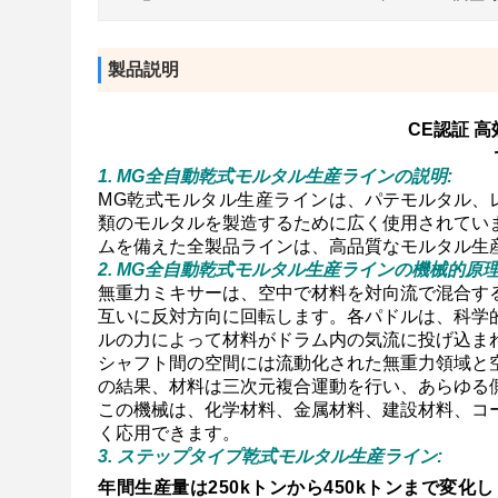
製品説明
CE認証 高
1. MG全自動乾式モルタル生産ラインの説明:
MG乾式モルタル生産ライン
は、パテモルタル、
類のモルタルを製造するために広く使用されてい
ムを備えた全製品ラインは、高品質なモルタル生
2. MG全自動乾式モルタル生産ラインの機械的原理
無重力ミキサーは、空中で材料を対向流で混合す
互いに反対方向に回転します。各パドルは、科学
ルの力によって材料がドラム内の気流に投げ込ま
シャフト間の空間には流動化された無重力領域と
の結果、材料は三次元複合運動を行い、あらゆる
この機械は、化学材料、金属材料、建設材料、コ
く応用できます。
3. ステップタイプ乾式モルタル生産ライン:
年間生産量は250kトンから450kトンまで変