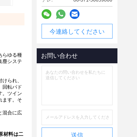
今連絡してください
あらゆる種
お問い合わせ
集塵システ
付けられ、
。回転パド
す。ツイン
れます。そ
と混合に広
原材料は二
送信