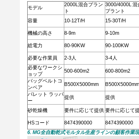
2000L混合プラン
3000/4000L 
モデル
ト
プラント
容量
10-12T/H
15-30T/H
機械の高さ
8-9m
9-10m
総電力
80-90KW
90-100KW
必要な作業員
2-3人
3-4
人
必要なワークシ
500-600m2
600-800m2
ョップ
バッグベルトコ
B500X5000mm
B500X5000m
ンベア
パレット ラッパ
提供
提供
ー
砂乾燥機
要件に応じて提供
要件に応じて
HSコード
8474390000
8474390000
6. MG全自動乾式モルタル生産ラインの顧客作業現