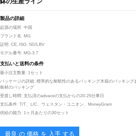
鉢の生産ライン
製品の詳細
起源の場所: 中国
ブランド名: MG
証明: CE, ISO, SGS,BV
モデル番号: MG-3.7
支払いと送料の条件
最小注文数量: 1セット
パッケージの詳細: 標準的な耐航性のあるパッキング木箱のパッキング
衝材のパッキング
受渡し時間: 支払済のadvaceの支払からの20-25仕事日
支払条件: T/T、L/C、ウェスタン・ユニオン、MoneyGram
供給の能力: 1ヶ月あたりの30セット
最良 の 価格 を 入手 する