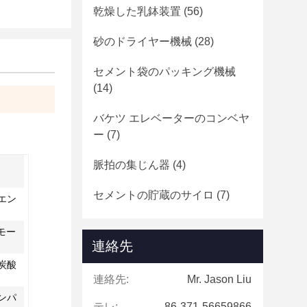
乾燥した乳鉢装置
(56)
砂のドライヤー機械
(28)
セメント袋のパッキング機械
(14)
バケツ エレベーターのコンベヤ
ー
(7)
脈拍の集じん器
(4)
セメントの貯蔵のサイロ
(7)
エン
モー
連絡先
炭酸
連絡先:
Mr. Jason Liu
ンパ
テレ:
86-371-56659866