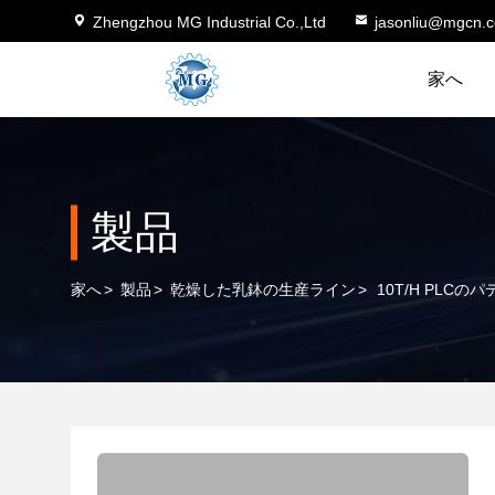
Zhengzhou MG Industrial Co.,Ltd
jasonliu@mgcn.
家へ
製品
家へ
>
製品
>
乾燥した乳鉢の生産ライン
>
10T/H PL