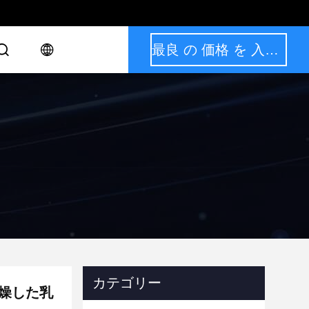
最良 の 価格 を 入手 する
カテゴリー
乾燥した乳