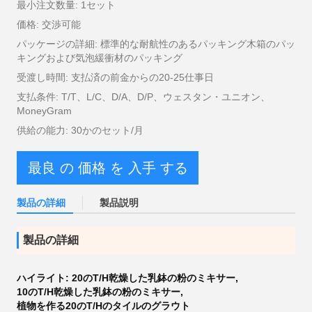
最小注文数量: 1セット
価格: 交渉可能
パッケージの詳細: 標準的な耐航性のあるパッキング木箱のパッ
キングおよび気泡緩衝材のパッキング
受渡し時間: 支払済の前金からの20-25仕事日
支払条件: T/T、L/C、D/A、D/P、ウェスタン・ユニオン、
MoneyGram
供給の能力: 30かのセット/月
最良 の 価格 を 入手 する
製品の詳細
製品説明
製品の詳細
ハイライト:
20のT/H乾燥した乳鉢の粉のミキサー
,
10のT/H乾燥した乳鉢の粉のミキサー
,
植物を作る20のT/Hのタイルのグラウト