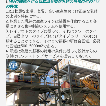
MGの
機械を作る
自動
混合晒粉乳鉢の植物の壁のパテ
3.
の特徴
:
1.Itは壮麗な出現、良質、高い生産性および正確な乳鉢
の比例を特色にする。
2. 乾燥した乳鉢の生産ラインは装置を作動すること容
易にさせる集中制御システムを使用する。
3. レイアウトのタイプに従って、それはタワーのタイ
プ、自己タワーのタイプおよびタイプ シリーズのに分
類することができる。そのまで顧客の研修会区域。必要
な区域は500~5000m2である。
4. 私達は私達の顧客の特定の条件に従って設計からの
取付けにワンストップ サービスを提供してもいい。