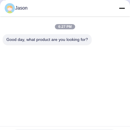
Jason
高効率のPLC制御 ドライ
時間のフル オートマチッ
ミックス 粉末 モルター ミ
クの混合晒粉の植物ごと
ックス プラント 壁 プラテ
の良質の大容量30T
6:27 PM
ィサンド セメント 石膏ミ
最良 の 価格 を 入手 する
最良 の 価格 を 入手 する
キサー 陶器のタイル 接着
Good day, what product are you looking for?
剤 粘着剤 製造 機械
ZHENGZHOU MG INDUSTRIAL CO.,LTD
jasonliu@mgcn.com.cn
86-371-56659866
No.27 Zizhuの道、ハイテクな地帯、鄭州都市、河南省、中国