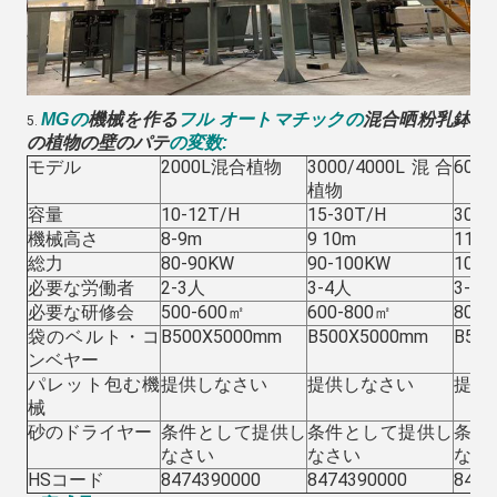
機械を作る
混合晒粉乳鉢
MGの
フル オートマチックの
5.
の植物の壁のパテ
の変数
:
モデル
2000L混合植物
3000/4000L混合
600
植物
容量
10-12T/H
15-30T/H
30-4
機械高さ
8-9m
9 10m
11-1
総力
80-90KW
90-100KW
100-
必要な労働者
2-3人
3-4
人
3-4
必要な研修会
500-600㎡
600-800㎡
800-
袋のベルト・コ
B500X5000mm
B500X5000mm
B50
ンベヤー
パレット包む機
提供しなさい
提供しなさい
提供
械
砂のドライヤー
条件として提供し
条件として提供し
条件
なさい
なさい
なさ
HSコード
8474390000
8474390000
8474