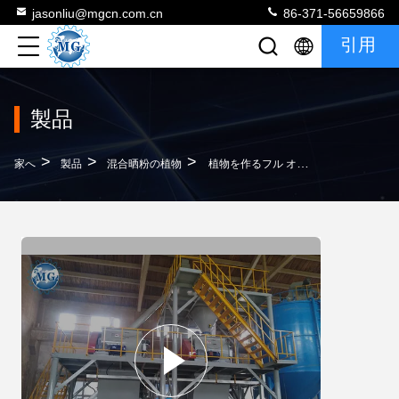
jasonliu@mgcn.com.cn
86-371-56659866
引用
製品
>
>
>
家へ
製品
混合晒粉の植物
植物を作るフル オートマチックの10-20 T/H乾燥した乳鉢の粉のミキサー機械タイルのグラウト