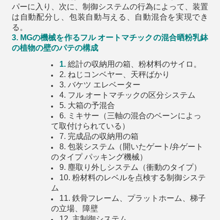
パーに入り、次に、制御システムの行為によって、装置
は自動配分し、包装自動与える、自動混合を実現でき
る。
3.
MGの機械を作るフル オートマチックの混合晒粉乳鉢
の植物の壁のパテの構成
1.
総計の収納用の箱、粉材料のサイロ。
2. ねじコンベヤー、天秤ばかり
3. バケツ エレベーター
4. フル オートマチックの区分システム
5. 大箱の予混合
6. ミキサー（三軸の混合のベーンによっ
て取付けられている）
7. 完成品の収納用の箱
8. 包装システム（開いたゲート/弁ゲート
のタイプ パッキング機械）
9. 塵取り外しシステム（衝動のタイプ）
10. 粉材料のレベルを点検する制御システ
ム
11. 鉄骨フレーム、プラットホーム、梯子
の立場、障壁
12. 主制御システム