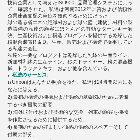
技術企業として与えたISO9001品質管理システムによっ
て、確認された。私達は河南2012年に質および信頼性
企業連合支配の単位を観察するためにだった。
緑の造る省エネの絶縁材および緑の壁（建物）材料の製
造設備の私達の顧客にほとんどの有効なターンキー解
決、生産技術および構造プログラムを提供する乾燥した
粉混合装置R & D、生産、販売および構造で従事してい
る私達の会社。
私達の主要なプロダクトは乾燥した乳鉢の生産ライン、
断熱材乳鉢の生産ライン、砂のドライヤー、粉の混合機
械、トラックミキサ、および他を含んでいる。
私達のサービス:
9.
Unponはあなたの照会を得た、私達は24時間以内にあ
1)
なたに答える。
2)
最初の構造の機構および供給の基礎図のために準備
するべき援助の顧客。
3) 海外取付けおよび技術的な交換、列車の顧客を機械
を作動させるために提供するため。
4) 長期のための好ましい価格の供給のスペアーそして
付属の部分。