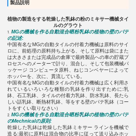
製品説明
植物の製造をする乾燥した乳鉢の粉のミキサー機械タイ
ルのグラウト
MGの機械を作る自動混合晒粉乳鉢の植物の壁のパテ
1.
の記述:
中国有名なMGの自動タイルの付着力機械は原料のサイ
ロに、前処理の原料持ち上がる、そして原料は袋にまた
は大きさまたは完成品の倉庫で最終製品への車の貯蔵プ
ロセスへのメーターで計り、混合し、そして包装機械パ
ッケージ コンピュータ原料、ねじコンベヤーによって
ホッパーを、次に、貫流している。
中国有名なMGの自動タイルの付着力機械は広く利用さ
れているいろいろな種類の乳鉢を作り出すために:乳
鉢、石工乳鉢、タイルの付着力乳鉢、防水乳鉢、長たら
しい話乳鉢、断熱材乳鉢、等をする壁のパテ乳鉢（コー
トをすくい取りなさい）
機械を作る
混合晒粉
乳鉢の植物の壁のパテ
MGの
自動
2.
のMechnicalの原則
:
乾燥した乳鉢は乾燥した乳鉢ミキサー ラインを機械で
造る:最初に原料は混合物の比率に従って送り込みホッ