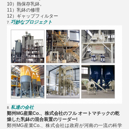
10）熱保存乳鉢。
11）乳鉢の修理
12）ギャップフィルター
巧妙なプロジェクト
7.
私達の会社
8.
鄭州MG産業Co.、株式会社のフル オートマチックの乾
燥した乳鉢の混合装置のリーダー!
鄭州MG産業Co.、株式会社は政府が河南の一流の科学