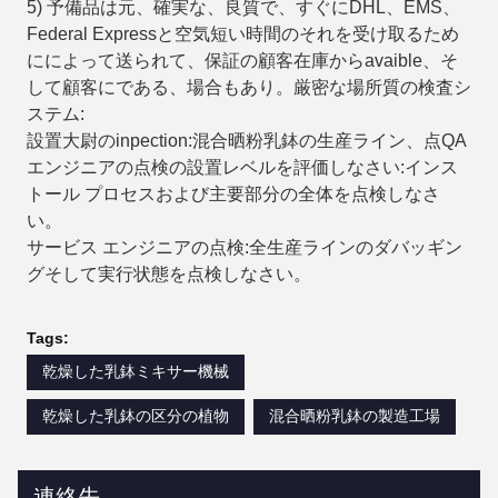
5) 予備品は元、確実な、良質で、すぐにDHL、EMS、
Federal Expressと空気短い時間のそれを受け取るため
にによって送られて、保証の顧客在庫からavaible、そ
して顧客にである、場合もあり。厳密な場所質の検査シ
ステム:
設置大尉のinpection:混合晒粉乳鉢の生産ライン、点QA
エンジニアの点検の設置レベルを評価しなさい:インス
トール プロセスおよび主要部分の全体を点検しなさ
い。
サービス エンジニアの点検:全生産ラインのダバッギン
グそして実行状態を点検しなさい。
Tags:
乾燥した乳鉢ミキサー機械
乾燥した乳鉢の区分の植物
混合晒粉乳鉢の製造工場
連絡先