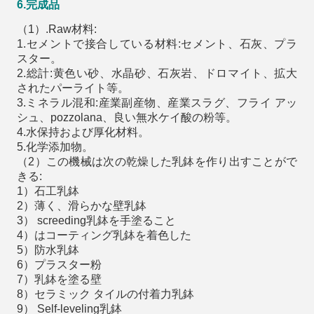
6.完成品
（1）.Raw材料:
1.セメントで接合している材料:セメント、石灰、プラ
スター。
2.総計:黄色い砂、水晶砂、石灰岩、ドロマイト、拡大
されたパーライト等。
3.ミネラル混和:産業副産物、産業スラグ、フライ アッ
シュ、pozzolana、良い無水ケイ酸の粉等。
4.水保持および厚化材料。
5.化学添加物。
（2）この機械は次の乾燥した乳鉢を作り出すことがで
きる:
1）石工乳鉢
2）薄く、滑らかな壁乳鉢
3） screeding乳鉢を手塗ること
4）はコーティング乳鉢を着色した
5）防水乳鉢
6）プラスター粉
7）乳鉢を塗る壁
8）セラミック タイルの付着力乳鉢
9） Self-leveling乳鉢