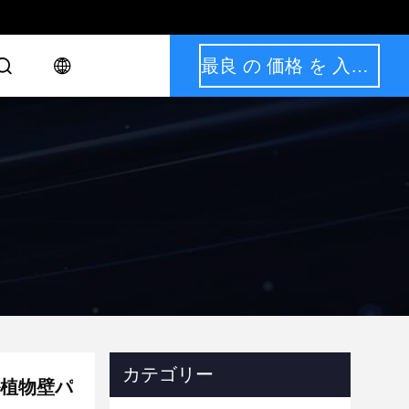
最良 の 価格 を 入手 する
カテゴリー
ル植物壁パ