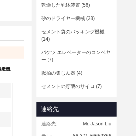
乾燥した乳鉢装置
(56)
砂のドライヤー機械
(28)
セメント袋のパッキング機械
(14)
バケツ エレベーターのコンベヤ
ー
(7)
製造機
,
脈拍の集じん器
(4)
セメントの貯蔵のサイロ
(7)
連絡先
連絡先:
Mr. Jason Liu
テレ:
86-371-56659866