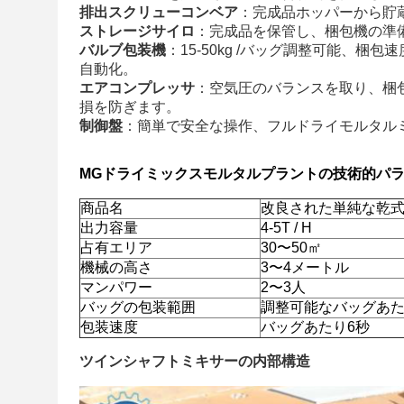
排出スクリューコンベア
：完成品ホッパーから貯
ストレージサイロ
：完成品を保管し、梱包機の準
バルブ包装機
：15-50kg /バッグ調整可能、
自動化。
エアコンプレッサ
：空気圧のバランスを取り、梱
損を防ぎます。
制御盤
：簡単で安全な操作、フルドライモルタル
MGドライミックスモルタルプラントの技術的パ
商品名
改良された単純な乾
出力容量
4-5T / H
占有エリア
30〜50㎡
機械の高さ
3〜4メートル
マンパワー
2〜3人
バッグの包装範囲
調整可能なバッグあたり1
包装速度
バッグあたり6秒
ツインシャフトミキサーの内部構造