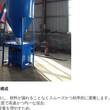
な構成
合し、材料が漏れることなくスムーズかつ効率的に運搬します
の速度で高速かつ均一な混合;
容量を増やすため。