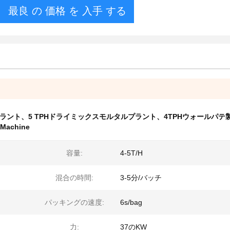
最良 の 価格 を 入手 する
ント、5 TPHドライミックスモルタルプラント、4TPHウォールパテ
 Machine
容量:
4-5T/H
混合の時間:
3-5分/バッチ
パッキングの速度:
6s/bag
力:
37のKW