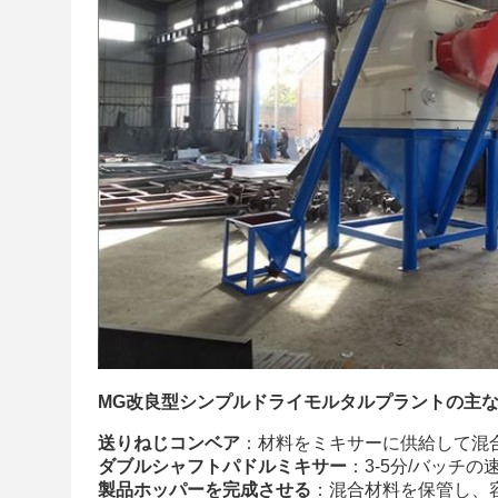
MG改良型シンプルドライモルタルプラントの主
送りねじコンベア
：材料をミキサーに供給して混
ダブルシャフトパドルミキサー
：3-5分/バッチ
製品ホッパーを完成させる
：混合材料を保管し、