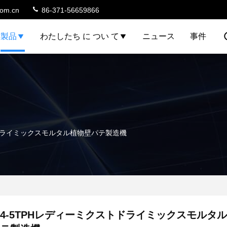
com.cn
86-371-56659866
製品
わたしたち に つい て
ニュース
事件
トドライミックスモルタル植物壁パテ製造機
4-5TPHレディーミクストドライミックスモルタ