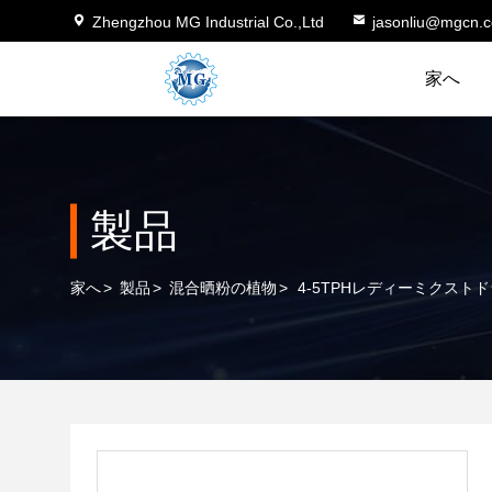
Zhengzhou MG Industrial Co.,Ltd
jasonliu@mgcn.
家へ
製品
家へ
>
製品
>
混合晒粉の植物
>
4-5TPHレディーミクス