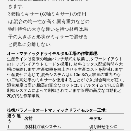
きます.
3双軸ミキサー (双軸ミキサー) の使用
は,混合の均一性が高く,固有重力などの
物理特性の大きな違いを持つ材料は,粒
子の大きさと形状がミキサーで混ぜる
と簡単に分離しない.
オートマティックドライモルタル工場の作業原理
:
生産ラインは従来の地面バッチ形式を放棄し,タワーレイアウト
のトップレイアウトモードを採用し,材料ミックス配送時間を大
幅に短縮します.生産効率を向上させる生産コストを削減します
生産要件に応じて,混合システムは4-10m3の大容量の重力のな
い二軸高効率のミキサーを使用することができ,混合時間が短く,
混合精度は高い.機器の完全なセットは,リアルタイムでPLC自動
制御システムによって制御されています管理の高度な自動化と
友好的な作業環境.
技術パラメータ
オートマティックドライモルター工場
:
違う 違
名前
モデル
う
原材料貯蔵システム
切り離せるシロ
1