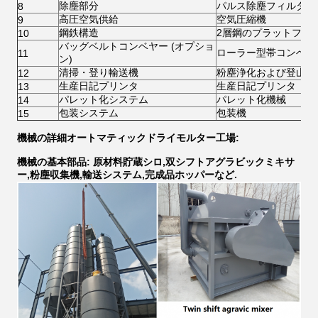
除塵部分
パルス除塵フィルター
8
高圧空気供給
空気圧縮機
9
鋼鉄構造
2層鋼のプラットフォ
10
バッグベルトコンベヤー (オプショ
ローラー型帯コンベア
11
ン)
清掃・登り輸送機
粉塵浄化および登山用
12
生産日記プリンタ
生産日記プリンタ
13
パレット化システム
パレット化機械
14
包装システム
包装機
15
機械の詳細
オートマティックドライモルター工場
:
機械の基本部品: 原材料貯蔵シロ,双シフトアグラビックミキサ
ー,粉塵収集機,輸送システム,完成品ホッパーなど.