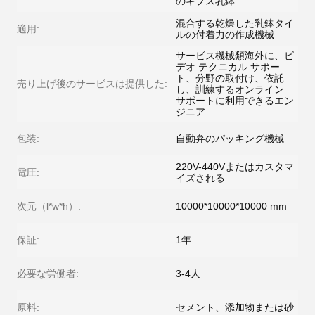
のギプス乳鉢
混合する乾燥した乳鉢タイ
適用:
ルの付着力の作成機械
サービス機械類海外に、ビ
デオ テクニカル サポー
ト、分野の取付け、依託
売り上げ後のサービスは提供した:
し、訓練するオンライン
サポートに利用できるエン
ジニア
包装:
自動弁のパッキング機械
220V-440Vまたはカスタマ
電圧:
イズされる
次元（l*w*h）:
10000*10000*10000 mm
保証:
1年
必要な労働者:
3-4人
原料:
セメント、添加物または砂