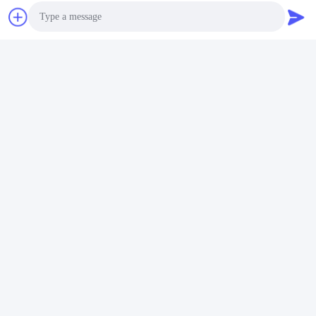
タイル付着力乳鉢の植物
連絡先
連絡先:
Mr. Jason Liu
Photo
テレ:
86-371-56659866
Video Call
Audio Call
今連絡してください
お問い合わせ