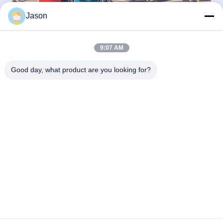
Jason
MGの適用
オートマティックドライモルター工場
:
ドライモルタルミックス装置は,次のドライモルタルを生産する
9:07 AM
ことができます:
壁や床のタイルを固
粘着用モルター
など
Good day, what product are you looking for?
装飾用石膏,内外壁
装飾用モルター
ーなど
防水モルター,防腐
保護用モルター
耐磨モルター,保温
ルター,防腐モルタ
詳細は,自由に連絡してください,あなたの満足は,私たちの最大
どうしたんだ?
のサポートです
Tags:
タイルの付着力の製造工場
タイルの付着力の生産ライン