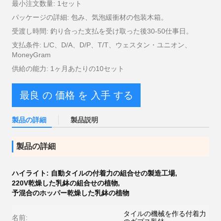
最小注文数量: 1セット
パッケージの詳細: 包み、気泡緩衝材の包装木箱。
受渡し時間: 釣り合った支払を受け取った後30-50仕事日。
支払条件: L/C、D/A、D/P、T/T、ウェスタン・ユニオン、
MoneyGram
供給の能力: 1ヶ月あたりの10セット
最良 の 価格 を 入手 する
製品の詳細
製品説明
製品の詳細
ハイライト:
自動タイルの付着力の組合せの製造工場
,
220V乾燥した乳鉢の組合せの植物
,
予混合のホッパー乾燥した乳鉢の植物
タイルの機械を作る付着力
名前: