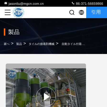
jasonliu@mgcn.com.cn
86-371-56659866
引用
製品
>
>
>
家へ
製品
タイルの接着剤機械
自動タイル付着力機械製造工場220V乾燥した乳鉢の予混合のホッパー