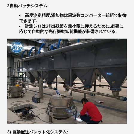
2自動バッチシステム:
高度測定精度,添加物は周波数コンバーター給餌で制御
できます.
計測シロは,排出残留を最小限に抑えるために,必要に
応じて自動的な先行振動卸荷機能が装備されている.
3) 自動配送パレット化システム: