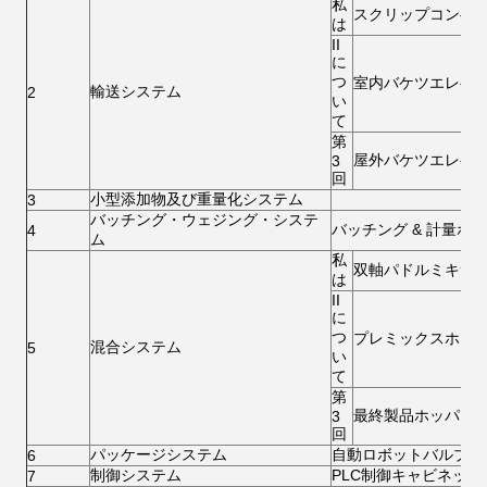
私
スクリップコンベ
は
II
に
つ
室内バケツエレベ
輸送システム
2
い
て
第
屋外バケツエレベ
3
回
小型添加物及び重量化システム
3
バッチング・ウェジング・システ
バッチング & 計量ホ
4
ム
私
双軸パドルミキサ
は
II
に
つ
プレミックスホッ
混合システム
5
い
て
第
最終製品ホッパー
3
回
パッケージシステム
自動ロボットバルブポ
6
制御システム
PLC制御キャビネット
7