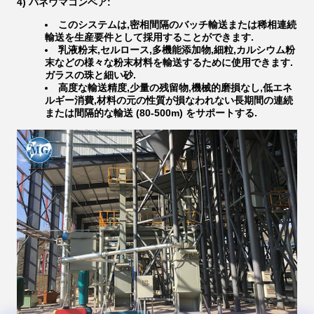
4) パネウマコンベア:
このシステムは,密相間隔のバッチ輸送または稀相連続
輸送を生産要件として採用することができます.
乳液粉末,セルロース,多機能添加物,細粒,カルシウム粉
末などの様々な粉末材料を輸送するために使用できます.
ガラスの珠と細い砂.
高度な輸送精度,少量の残留物,機械的磨損なし,低エネ
ルギー消費,材料の元の性質が損なわれない長期間の連続
または間隔的な輸送 (80-500m) をサポートする.