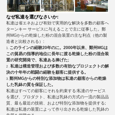
なぜ私達を選びなさいか:
私達は省エネおよび有効で実用的な解決を多数の顧客へ
ターンキー サービスに与えることで主に従事した。鄭
州MGからの乾燥した粉の混合装置の主な利点（他の製
造者と比較される）:
このラインの経験20年のに。2000年以来、鄭州MGは
1.
この貿易の指導的地位に長年に渡る乾燥した粉の混合装
置の研究開発で、私達ある捧げた;
私達は構造管理および多数の有効なプロジェクトの解
2 .
決の十年年の戦闘の経験を顧客に提供する。
鄭州MGからの特別な添加物は私達の顧客からの乾燥
3.
した乳鉢の質を保証した。
私達はすべての顧客にそれを約束する:私達のサービス
を選び、プロダクト、私達は乳鉢の方式の一流の製品品
質、最も最近の技術、および特別な添加物を提供する;
私達は私達の装置によって作り出される乾燥した乳鉢の