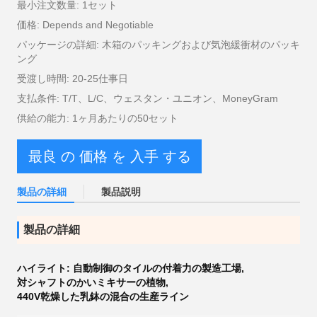
最小注文数量: 1セット
価格: Depends and Negotiable
パッケージの詳細: 木箱のパッキングおよび気泡緩衝材のパッキ
ング
受渡し時間: 20-25仕事日
支払条件: T/T、L/C、ウェスタン・ユニオン、MoneyGram
供給の能力: 1ヶ月あたりの50セット
最良 の 価格 を 入手 する
製品の詳細
製品説明
製品の詳細
ハイライト:
自動制御のタイルの付着力の製造工場
,
対シャフトのかいミキサーの植物
,
440V乾燥した乳鉢の混合の生産ライン