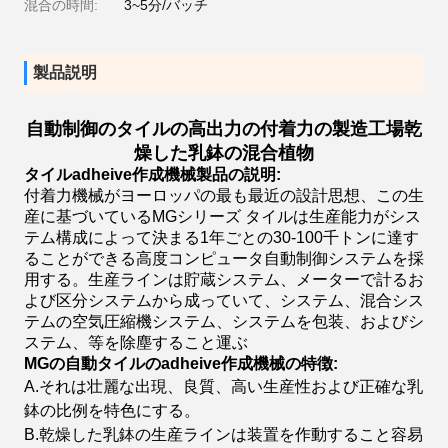
混合の時間:
3~5分/バッチ
製品説明
自動制御のタイルの高出力の付着力の製造工場乾
燥した乳鉢の混合植物
タイルadheive作成機械
製品の説明:
付着力機械がヨーロッパの最も最近の設計思想、この生
産に基づいているMGシリーズ タイルは生産能力がシス
テム構成によって決まる1年ごとの30-100千トンに達す
ることができる高度コンピュータ自動制御システムを採
用する。生産ラインは貯蔵システム、メーターで計るお
よび区分システムから成っていて、システム、混合シス
テムの空気圧縮機システム、システムを包装、およびシ
ステム、等を除塵すること運ぶ
MGの自動タイルのadheive作成機械の特徴:
A.それは壮麗な出現、良質、高い生産性および正確な乳
鉢の比例を特色にする。
B.乾燥した乳鉢の生産ラインは装置を作動すること容易