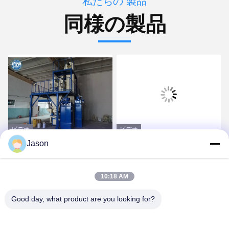
私たちの 製品
同様の製品
ビデオ
ビデオ
Jason
壁のパテのための半自動
砂のセメントの添加物の
8T/Hタイルの付着力機械
混合のための産業ミキサ
ーのタイルの付着力機械
10:18 AM
最良 の 価格 を 入手 する
最良 の 価格 を 入手 する
Good day, what product are you looking for?