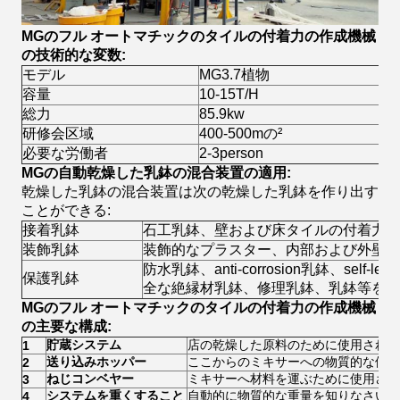
MGのフル オートマチックのタイルの付着力の作成機械
の技術的な変数:
モデル
MG3.7植物
容量
10-15T/H
総力
85.9kw
研修会区域
400-500mの²
必要な労働者
2-3person
MGの自動乾燥した乳鉢の混合装置の適用:
乾燥した乳鉢の混合装置は次の乾燥した乳鉢を作り出す
ことができる:
接着乳鉢
石工乳鉢、壁および床タイルの付着力乳
装飾乳鉢
装飾的なプラスター、内部および外壁の
防水乳鉢、anti-corrosion乳鉢、sel
保護乳鉢
全な絶縁材乳鉢、修理乳鉢、乳鉢等を保護する
MGのフル オートマチックのタイルの付着力の作成機械
の主要な構成:
貯蔵システム
店の乾燥した原料のために使用される
1
送り込みホッパー
ここからのミキサーへの物質的な供給
2
ねじコンベヤー
ミキサーへ材料を運ぶために使用され
3
システムを重くすること
自動的に物質的な重量を知りなさい
4