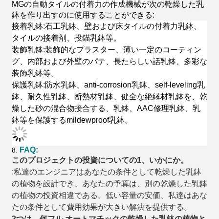
MGの自動タイルの付着力の作成機械が
次の乾燥した乳
鉢を作り出すのに使用することができる:
接着乳鉢:石工乳鉢、壁および床タイルの付着力乳鉢、
タイルの接着剤、投錨乳鉢等。
装飾乳鉢:装飾的なプラスター、薄い一定のコーティン
グ、内部および外壁のパテ、長たらしい話乳鉢、多彩な
装飾乳鉢等。
保護乳鉢:防水乳鉢、anti-corrosion乳鉢、self-leveling乳
鉢、耐久性乳鉢、断熱材乳鉢、健全な絶縁材乳鉢を、乾
燥した砂の混合物接合する、乳鉢、AAC修理乳鉢、乳
鉢等を保護するmildewproof乳鉢。
FAQ:
8.
このプロジェクトの投資についての1、いかにか。
:私達のエンジニアはあなたの条件として乾燥した乳鉢
の植物を設計でき、あなたの予算は、別の乾燥した乳鉢
の植物の投資相違である。低い容量の安価、私達はあな
たの条件として費用効果が大きい解決を提供する。
2つは、何フル オートマチックの乾燥した乳鉢の植物と