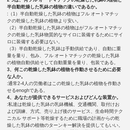
半自動乾燥した乳鉢の植物の
違いである
か。
:（1）半自動乾燥した乳鉢の植物はフル オートマチッ
クの乾燥した乳鉢の植物より安い。
（2）半自動乾燥した乳鉢の植物はがフル オートマチッ
クの乾燥した乳鉢物質的なサイロに装備するためにサイ
ロに装備する必要はない。
（3）半自動乾燥した乳鉢は手動供給であり、自動に重
量を量り、包み、フル オートマチックの乾燥した乳鉢
の植物自動供給そして自動重量を量り、包装である。
3、何この乾燥した乳鉢の植物を作動させるために
必要
な人
か。
:通常2-4人の労働者はこの乾燥した乳鉢の植物を作動さ
せるenoghである。
4、あなたが提供できるサービスおよびどんな装置か。
:私達は乾燥した乳鉢の乳鉢機械、交通機関、取付けお
よび訓練、方式、売り上げ後のサービス、生命時間テク
ニカル サポート等乾燥するために職場の計画からの乾
燥した乳鉢の植物のターンキー解決を提供してもいい。