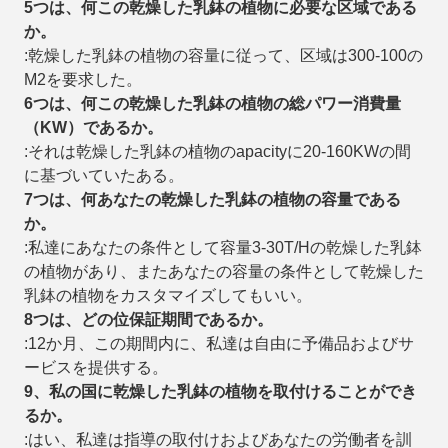
5つは、何この乾燥した乳鉢の植物に必要な
区域である
か。
:乾燥した乳鉢の植物の容量に従って、区域は300-100の
M2を要求した。
6つは、何この乾燥した乳鉢の植物の総パワー消費量
（
KW）である
か。
:それは乾燥した乳鉢の植物のapacityに20-160KWの間
に基づいていたある。
7つは、何あなたの乾燥した乳鉢の植物の容量である
か。
:私達にあなたの条件として容量3-30T/Hの乾燥した乳鉢
の植物があり、またあなたの容量の条件として乾燥した
乳鉢の植物をカスタマイズしてもいい。
8つは、どの位保証期間であるか。
:12か月、この期間内に、私達は自由に予備品およびサ
ービスを提供する。
9、私の国に乾燥した乳鉢の植物を取付けることができ
るか。
:はい、私達は指導の取付けおよびあなたの労働者を訓