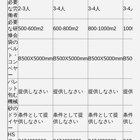
必要
な労
2-3人
3-4人
3-4人
3-4人
働者
必要
な研
500-600m2
600-800m2
800-1000m2
1000-1
修会
袋の
ベル
ト・
B500X5000mm
B500X5000mm
B500X5000mm
B500X
コン
ベヤ
ー
パレ
ット
提供しなさい
提供しなさい
提供しなさい
提供し
包む
機械
砂の
ドラ
条件として提
条件として提
条件として提
条件と
イヤ
供しなさい
供しなさい
供しなさい
供しな
ー
HS