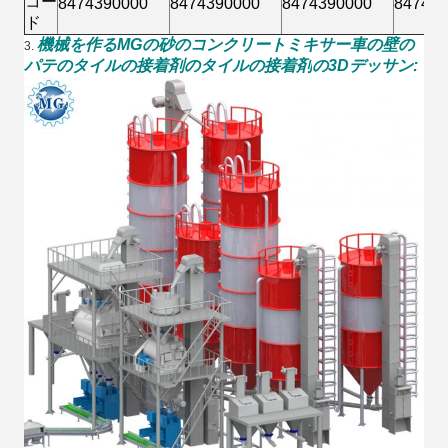
コー
8474390000
8474390000
8474390000
847439
ド
機械を作るMGの砂のコンクリートミキサー車の壁の
3.
パテのタイルの接着剤のタイルの接着剤
の3Dデッサン
: