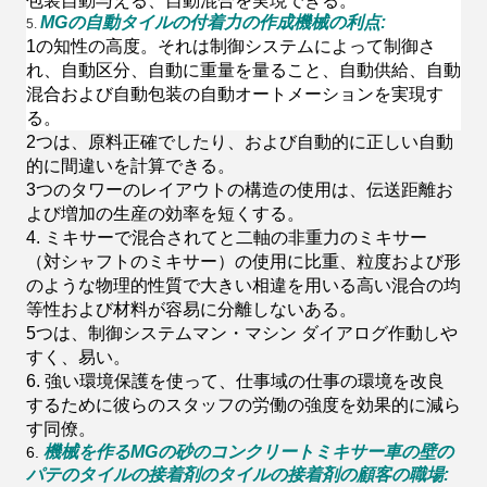
包装自動与える、自動混合を実現できる。
MGの自動タイルの付着力の作成機械の利点:
5.
1の知性の高度。それは制御システムによって制御さ
れ、自動区分、自動に重量を量ること、自動供給、自動
混合および自動包装の自動オートメーションを実現す
る。
2つは、原料正確でしたり、および自動的に正しい自動
的に間違いを計算できる。
3つのタワーのレイアウトの構造の使用は、伝送距離お
よび増加の生産の効率を短くする。
4.
ミキサーで混合されてと二軸の非重力のミキサー
（対シャフトのミキサー）の使用に比重、粒度および形
のような物理的性質で大きい相違を用いる高い混合の均
等性および材料が容易に分離しないある。
5つは、制御システムマン・マシン ダイアログ作動しや
すく、易い。
6.
強い環境保護を使って、仕事域の仕事の環境を改良
するために彼らのスタッフの労働の強度を効果的に減ら
す同僚。
機械を作るMGの砂の
コンクリートミキサー車の壁の
6.
パテのタイルの接着剤のタイルの接着剤
の顧客の職場
: