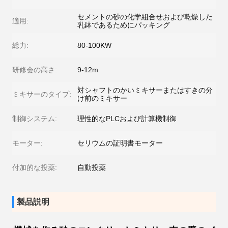
セメントの砂の化学組合せおよび乾燥した
適用:
乳鉢であるためにパッキング
総力:
80-100KW
研修会の高さ:
9-12m
対シャフトのかいミキサーまたはすきの分
ミキサーのタイプ:
け前のミキサー
制御システム:
理性的なPLCおよび計算機制御
モーター:
セリウムの証明書モーター
付加的な投薬:
自動投薬
製品説明