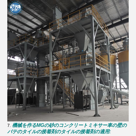
機械を作る
MGの砂のコンクリートミキサー車の壁の
7.
パテのタイルの接着剤のタイルの接着剤
の適用
: