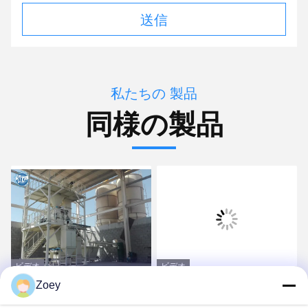
送信
私たちの 製品
同様の製品
ビデオ
ビデオ
Zoey
砂のセメントの添加物の
380V 50HZのタイルの付
混合のための産業ミキサ
着力機械/混合の