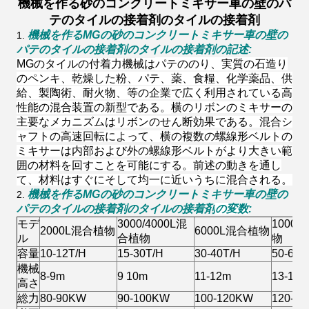
機械を作る砂のコンクリートミキサー車の壁のパ
テのタイルの接着剤のタイルの接着剤
機械を作るMGの砂のコンクリートミキサー車の壁の
1.
パテのタイルの接着剤のタイルの接着剤の記述:
パテののり、実質の石造り
MGのタイルの付着力機械は
のペンキ、乾燥した粉、パテ、薬、食糧、化学薬品、供
給、製陶術、耐火物、等の企業で広く利用されている高
性能の混合装置の新型である。
横のリボンのミキサーの
主要なメカニズムはリボンのせん断効果である。混合シ
ャフトの高速回転によって、横の複数の螺線形ベルトの
ミキサーは内部および外の螺線形ベルトがより大きい範
囲の材料を回すことを可能にする。前述の動きを通し
て、材料はすぐにそして均一に近いうちに混合される。
機械を作るMGの砂のコンクリートミキサー車の壁の
2.
パテのタイルの接着剤のタイルの接着剤
の変数
:
モデ
3000/4000L混
1000
2000L混合植物
6000L混合植物
ル
合植物
物
容量
10-12T/H
15-30T/H
30-40T/H
50-60T
機械
8-9m
9 10m
11-12m
13-15m
高さ
総力
80-90KW
90-100KW
100-120KW
120-1