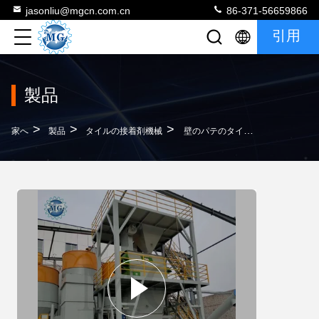
jasonliu@mgcn.com.cn
86-371-56659866
引用
製品
>
>
>
家へ
製品
タイルの接着剤機械
壁のパテのタイルの接着剤付着力の作成機械砂のコンクリートミキサー車100KW 12m