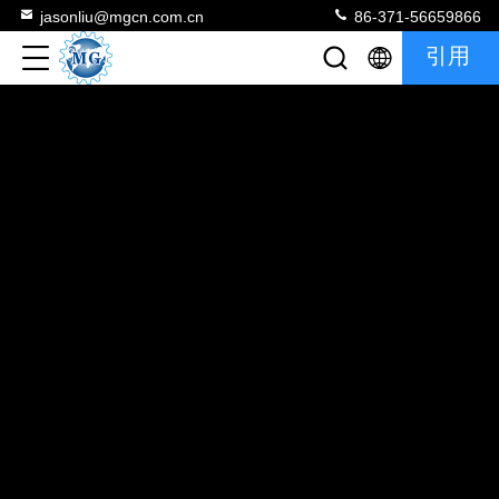
jasonliu@mgcn.com.cn
86-371-56659866
引用