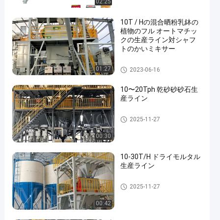
02:25
10T / Hの混合晒粉乳鉢の
植物のフル オートマチッ
クの生産ライン対シャフ
トのかいミキサー
乾燥した乳鉢の生産ライン
01:27
2023-06-16
10〜20Tph 乾砂砂砂石生
産ライン
乾燥した乳鉢ミキサー機械
2025-11-27
00:30
10-30T/H ドライモルタル
生産ライン
乾燥した乳鉢ミキサー機械
2025-11-27
00:42