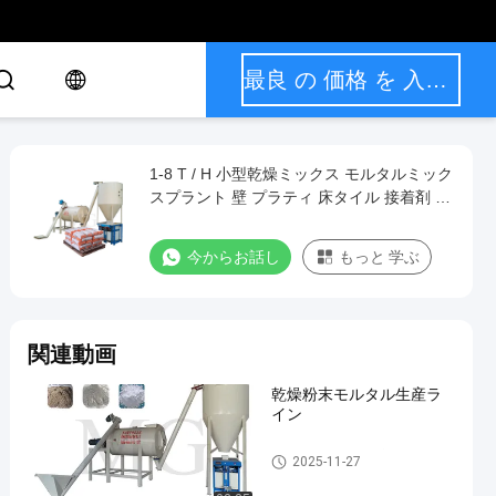
最良 の 価格 を 入手 する
1-8 T / H 小型乾燥ミックス モルタルミック
スプラント 壁 プラティ 床タイル 接着剤 グ
ルート 製造機械
今からお話し
もっと 学ぶ
関連動画
乾燥粉末モルタル生産ラ
イン
乾燥した乳鉢の生産ライン
2025-11-27