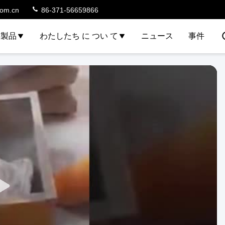
com.cn
86-371-56659866
製品
わたしたち に つい て
ニュース
事件