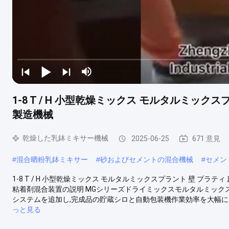
1-8 T / H 小型乾燥ミックス モルタルミック
製造機械
乾燥した乳鉢ミキサー機械
2025-06-25
671 意見
#
混合晒粉乳鉢ミキサー
#
砂およびセメントの混合機械
#
セメン
1-8 T / H 小型乾燥ミックス モルタルミックスプラント 壁 プラ
粘着剤混合装置の説明 MGシリーズドライミックスモルタルミック
システムを追加し,完成品の貯蔵シロと自動包装機作業効率を大幅に向上
っと見る