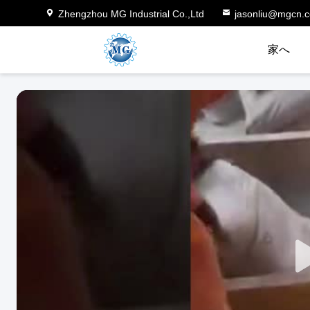
Zhengzhou MG Industrial Co.,Ltd
jasonliu@mgcn.
家へ